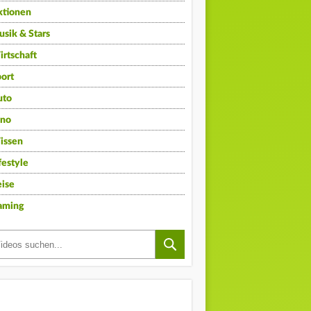
ktionen
sik & Stars
rtschaft
ort
uto
ino
issen
festyle
ise
aming