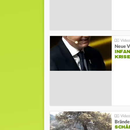
Neue V
INFA
KRIS
Brände
SCHÄ