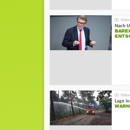
Nach Un
BAREI
NTSC
WARN