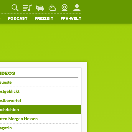
Playlist
Staupilot
Wetter
Webcam
Mein FFH
O
PODCAST
FREIZEIT
FFH-WELT
IDEOS
eueste
stgeklickt
estbewertet
achrichten
uten Morgen Hessen
agazin