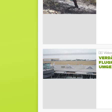
VERD
FLUGH
UMGE