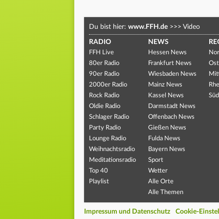
Du bist hier:
www.FFH.de
>>>
Video
RADIO
NEWS
RE
FFH Live
Hessen News
Nor
80er Radio
Frankfurt News
Ost
90er Radio
Wiesbaden News
Mit
2000er Radio
Mainz News
Rhe
Rock Radio
Kassel News
Süd
Oldie Radio
Darmstadt News
Schlager Radio
Offenbach News
Party Radio
Gießen News
Lounge Radio
Fulda News
Weihnachtsradio
Bayern News
Meditationsradio
Sport
Top 40
Wetter
Playlist
Alle Orte
Alle Themen
Impressum und Datenschutz
Cookie-Einste