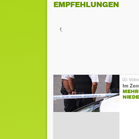
EMPFEHLUNGEN
Im Zen
MEHR
NIED