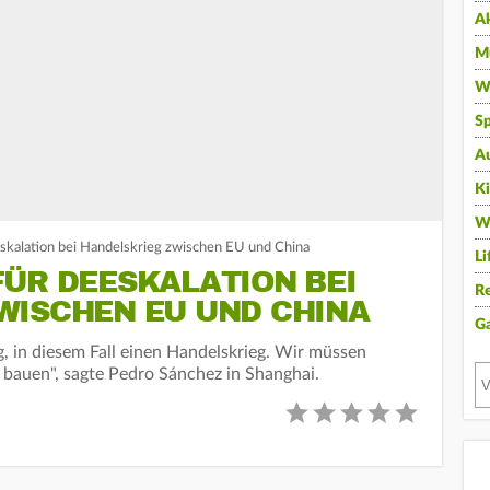
A
Mu
Wi
Sp
A
K
W
skalation bei Handelskrieg zwischen EU und China
Li
FÜR DEESKALATION BEI
Re
WISCHEN EU UND CHINA
G
, in diesem Fall einen Handelskrieg. Wir müssen
bauen", sagte Pedro Sánchez in Shanghai.