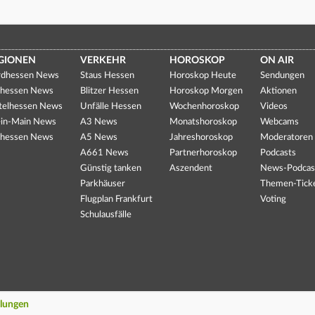
GIONEN
VERKEHR
HOROSKOP
ON AIR
dhessen News
Staus Hessen
Horoskop Heute
Sendungen
hessen News
Blitzer Hessen
Horoskop Morgen
Aktionen
telhessen News
Unfälle Hessen
Wochenhoroskop
Videos
in-Main News
A3 News
Monatshoroskop
Webcams
hessen News
A5 News
Jahreshoroskop
Moderatoren
A661 News
Partnerhoroskop
Podcasts
Günstig tanken
Aszendent
News-Podcas
Parkhäuser
Themen-Tick
Flugplan Frankfurt
Voting
Schulausfälle
llungen