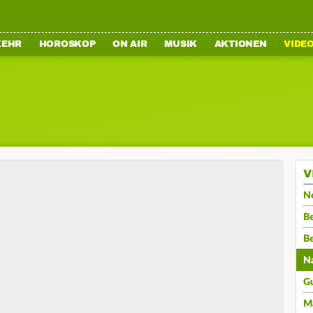
KEHR
HOROSKOP
ON AIR
MUSIK
AKTIONEN
VIDE
V
N
Be
B
N
G
M