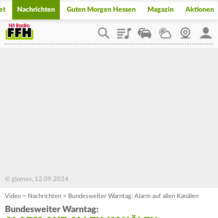
et
Nachrichten
Guten Morgen Hessen
Magazin
Aktionen
Playlist
Staupilot
Wetter
Webcam
Mein
© glomex, 12.09.2024
Video
>
Nachrichten
>
Bundesweiter Warntag: Alarm auf allen Kanälen
Bundesweiter Warntag: