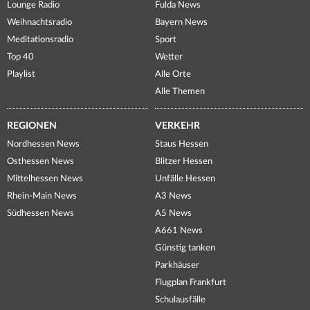
Lounge Radio
Fulda News
Weihnachtsradio
Bayern News
Meditationsradio
Sport
Top 40
Wetter
Playlist
Alle Orte
Alle Themen
REGIONEN
VERKEHR
Nordhessen News
Staus Hessen
Osthessen News
Blitzer Hessen
Mittelhessen News
Unfälle Hessen
Rhein-Main News
A3 News
Südhessen News
A5 News
A661 News
Günstig tanken
Parkhäuser
Flugplan Frankfurt
Schulausfälle