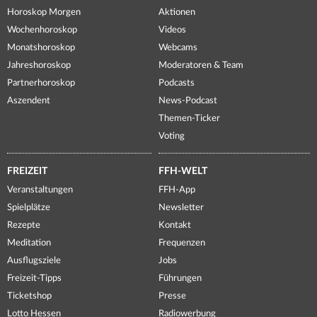
Horoskop Morgen
Aktionen
Wochenhoroskop
Videos
Monatshoroskop
Webcams
Jahreshoroskop
Moderatoren & Team
Partnerhoroskop
Podcasts
Aszendent
News-Podcast
Themen-Ticker
Voting
FREIZEIT
FFH-WELT
Veranstaltungen
FFH-App
Spielplätze
Newsletter
Rezepte
Kontakt
Meditation
Frequenzen
Ausflugsziele
Jobs
Freizeit-Tipps
Führungen
Ticketshop
Presse
Lotto Hessen
Radiowerbung