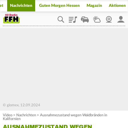
et
Nachrichten
Guten Morgen Hessen
Magazin
Aktionen
Playlist
Staupilot
Wetter
Webcam
Mein
© glomex, 12.09.2024
Video
>
Nachrichten
>
Ausnahmezustand wegen Waldbränden in
Kalifornien
AUSNAHMEZUSTAND WEGEN