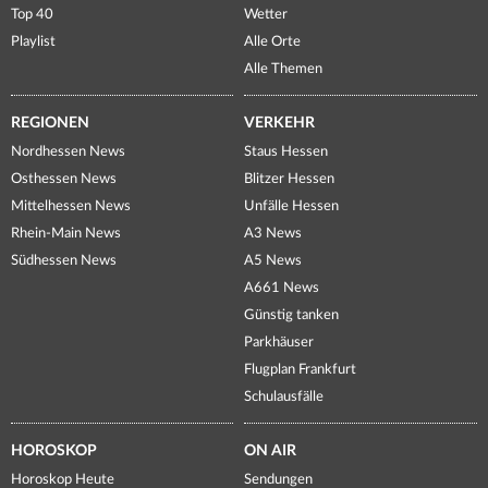
Top 40
Wetter
Playlist
Alle Orte
Alle Themen
REGIONEN
VERKEHR
Nordhessen News
Staus Hessen
Osthessen News
Blitzer Hessen
Mittelhessen News
Unfälle Hessen
Rhein-Main News
A3 News
Südhessen News
A5 News
A661 News
Günstig tanken
Parkhäuser
Flugplan Frankfurt
Schulausfälle
HOROSKOP
ON AIR
Horoskop Heute
Sendungen