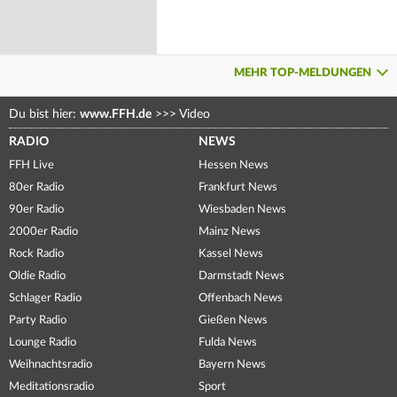
MEHR TOP-MELDUNGEN
Du bist hier:
www.FFH.de
>>>
Video
RADIO
NEWS
FFH Live
Hessen News
80er Radio
Frankfurt News
90er Radio
Wiesbaden News
2000er Radio
Mainz News
Rock Radio
Kassel News
Oldie Radio
Darmstadt News
Schlager Radio
Offenbach News
Party Radio
Gießen News
Lounge Radio
Fulda News
Weihnachtsradio
Bayern News
Meditationsradio
Sport