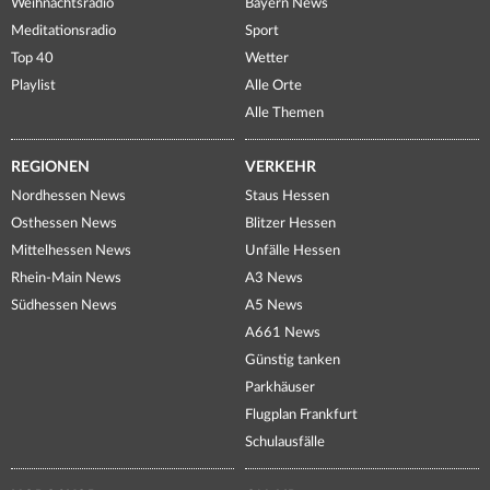
Weihnachtsradio
Bayern News
Meditationsradio
Sport
Top 40
Wetter
Playlist
Alle Orte
Alle Themen
REGIONEN
VERKEHR
Nordhessen News
Staus Hessen
Osthessen News
Blitzer Hessen
Mittelhessen News
Unfälle Hessen
Rhein-Main News
A3 News
Südhessen News
A5 News
A661 News
Günstig tanken
Parkhäuser
Flugplan Frankfurt
Schulausfälle