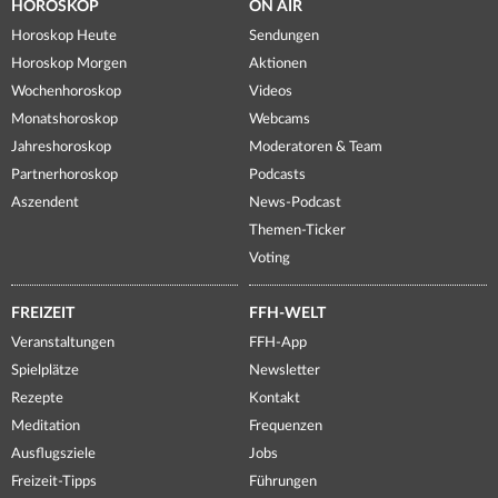
HOROSKOP
ON AIR
Horoskop Heute
Sendungen
Horoskop Morgen
Aktionen
Wochenhoroskop
Videos
Monatshoroskop
Webcams
Jahreshoroskop
Moderatoren & Team
Partnerhoroskop
Podcasts
Aszendent
News-Podcast
Themen-Ticker
Voting
FREIZEIT
FFH-WELT
Veranstaltungen
FFH-App
Spielplätze
Newsletter
Rezepte
Kontakt
Meditation
Frequenzen
Ausflugsziele
Jobs
Freizeit-Tipps
Führungen