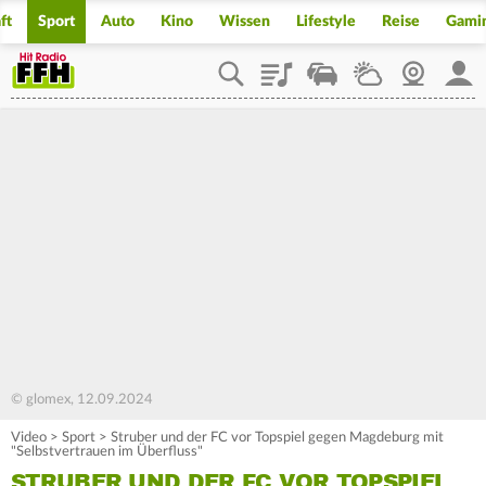
ft
Sport
Auto
Kino
Wissen
Lifestyle
Reise
Gami
Playlist
Staupilot
Wetter
Webcam
Mein
© glomex, 12.09.2024
Video
>
Sport
>
Struber und der FC vor Topspiel gegen Magdeburg mit
"Selbstvertrauen im Überfluss"
STRUBER UND DER FC VOR TOPSPIEL