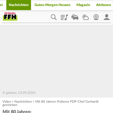
et
Nachrichten
Guten Morgen Hessen
Magazin
Aktionen
Playlist
Staupilot
Wetter
Webcam
Mein
© glomex, 13.09.2024
Video
>
Nachrichten
>
Mit 80 Jahren: Früherer FDP-Chef Gerhardt
gestorben
Mit 80 Jahren: