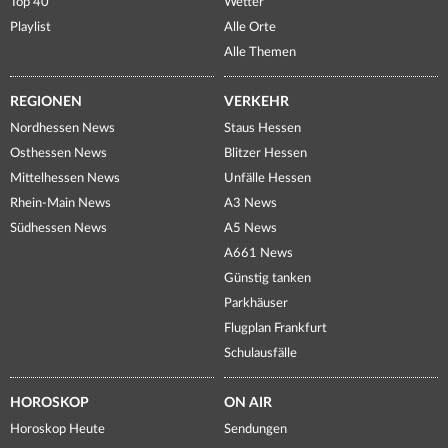
Top 40
Wetter
Playlist
Alle Orte
Alle Themen
REGIONEN
VERKEHR
Nordhessen News
Staus Hessen
Osthessen News
Blitzer Hessen
Mittelhessen News
Unfälle Hessen
Rhein-Main News
A3 News
Südhessen News
A5 News
A661 News
Günstig tanken
Parkhäuser
Flugplan Frankfurt
Schulausfälle
HOROSKOP
ON AIR
Horoskop Heute
Sendungen