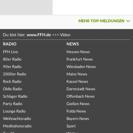
MEHR TOP-MELDUNGEN
Du bist hier:
www.FFH.de
>>>
Video
RADIO
NEWS
FFH Live
Hessen News
80er Radio
Frankfurt News
90er Radio
Wiesbaden News
2000er Radio
Mainz News
Rock Radio
Kassel News
Oldie Radio
Darmstadt News
Schlager Radio
Offenbach News
Party Radio
Gießen News
Lounge Radio
Fulda News
Weihnachtsradio
Bayern News
Meditationsradio
Sport