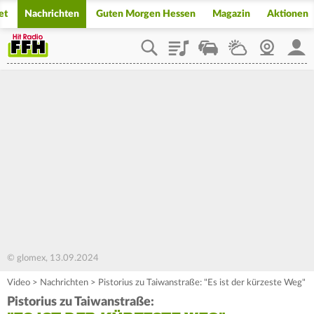
et
Nachrichten
Guten Morgen Hessen
Magazin
Aktionen
Playlist
Staupilot
Wetter
Webcam
Mein
© glomex, 13.09.2024
Video
>
Nachrichten
>
Pistorius zu Taiwanstraße: "Es ist der kürzeste Weg"
Pistorius zu Taiwanstraße: