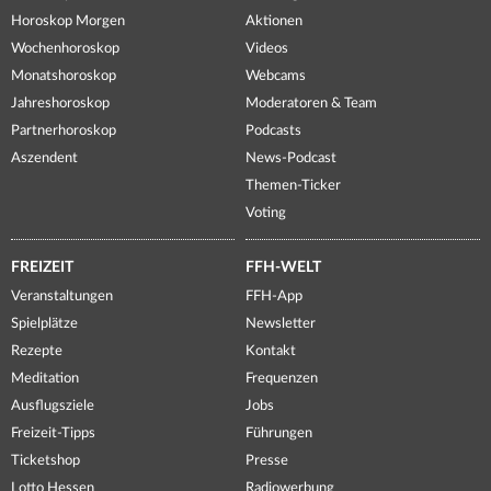
Horoskop Morgen
Aktionen
Wochenhoroskop
Videos
Monatshoroskop
Webcams
Jahreshoroskop
Moderatoren & Team
Partnerhoroskop
Podcasts
Aszendent
News-Podcast
Themen-Ticker
Voting
FREIZEIT
FFH-WELT
Veranstaltungen
FFH-App
Spielplätze
Newsletter
Rezepte
Kontakt
Meditation
Frequenzen
Ausflugsziele
Jobs
Freizeit-Tipps
Führungen
Ticketshop
Presse
Lotto Hessen
Radiowerbung