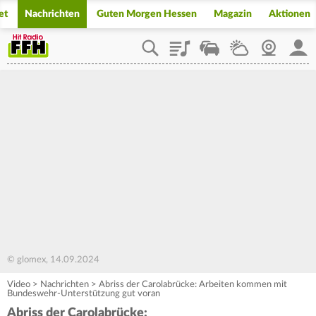
et
Nachrichten
Guten Morgen Hessen
Magazin
Aktionen
Playlist
Staupilot
Wetter
Webcam
Mein
© glomex, 14.09.2024
Video
>
Nachrichten
>
Abriss der Carolabrücke: Arbeiten kommen mit
Bundeswehr-Unterstützung gut voran
Abriss der Carolabrücke: