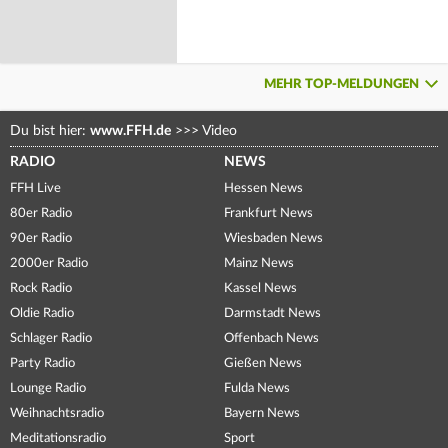
MEHR TOP-MELDUNGEN
Du bist hier:
www.FFH.de
>>>
Video
RADIO
NEWS
FFH Live
Hessen News
80er Radio
Frankfurt News
90er Radio
Wiesbaden News
2000er Radio
Mainz News
Rock Radio
Kassel News
Oldie Radio
Darmstadt News
Schlager Radio
Offenbach News
Party Radio
Gießen News
Lounge Radio
Fulda News
Weihnachtsradio
Bayern News
Meditationsradio
Sport