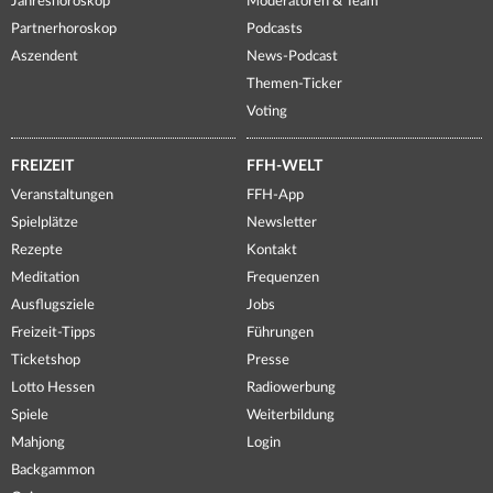
Jahreshoroskop
Moderatoren & Team
Partnerhoroskop
Podcasts
Aszendent
News-Podcast
Themen-Ticker
Voting
FREIZEIT
FFH-WELT
Veranstaltungen
FFH-App
Spielplätze
Newsletter
Rezepte
Kontakt
Meditation
Frequenzen
Ausflugsziele
Jobs
Freizeit-Tipps
Führungen
Ticketshop
Presse
Lotto Hessen
Radiowerbung
Spiele
Weiterbildung
Mahjong
Login
Backgammon