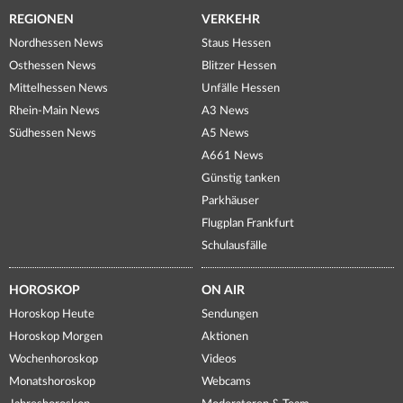
REGIONEN
VERKEHR
Nordhessen News
Staus Hessen
Osthessen News
Blitzer Hessen
Mittelhessen News
Unfälle Hessen
Rhein-Main News
A3 News
Südhessen News
A5 News
A661 News
Günstig tanken
Parkhäuser
Flugplan Frankfurt
Schulausfälle
HOROSKOP
ON AIR
Horoskop Heute
Sendungen
Horoskop Morgen
Aktionen
Wochenhoroskop
Videos
Monatshoroskop
Webcams