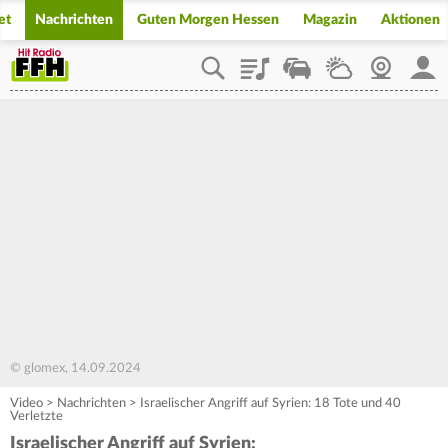
et
Nachrichten
Guten Morgen Hessen
Magazin
Aktionen
Playlist
Staupilot
Wetter
Webcam
Mein
© glomex, 14.09.2024
Video
>
Nachrichten
>
Israelischer Angriff auf Syrien: 18 Tote und 40
Verletzte
Israelischer Angriff auf Syrien: