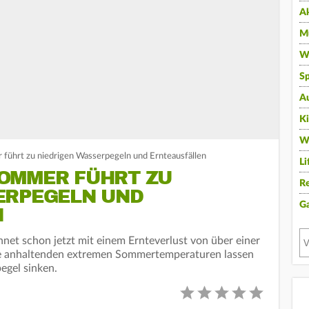
A
Mu
Wi
Sp
A
K
W
führt zu niedrigen Wasserpegeln und Ernteausfällen
Li
OMMER FÜHRT ZU
Re
ERPEGELN UND
G
N
et schon jetzt mit einem Ernteverlust von über einer
ie anhaltenden extremen Sommertemperaturen lassen
egel sinken.