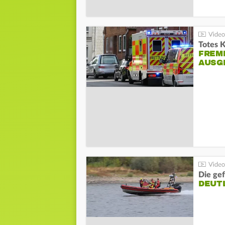
Totes 
FREM
AUSG
Die gef
DEUT