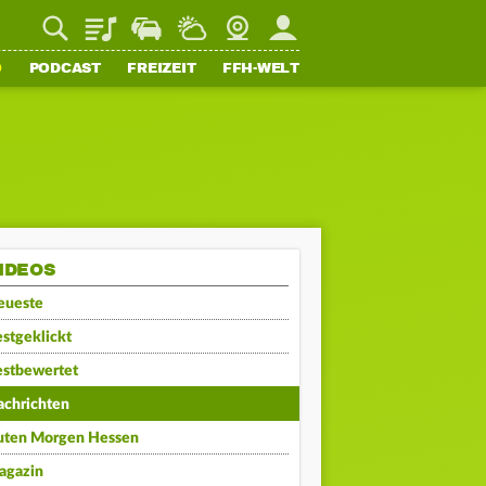
Playlist
Staupilot
Wetter
Webcam
Mein FFH
O
PODCAST
FREIZEIT
FFH-WELT
IDEOS
eueste
stgeklickt
estbewertet
achrichten
uten Morgen Hessen
agazin