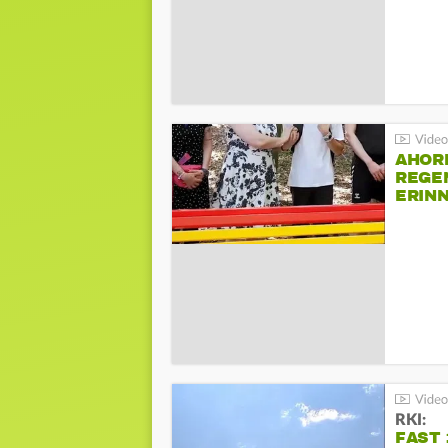
AHOR
REGE
ERIN
BEIM 
RKI:
FAST 