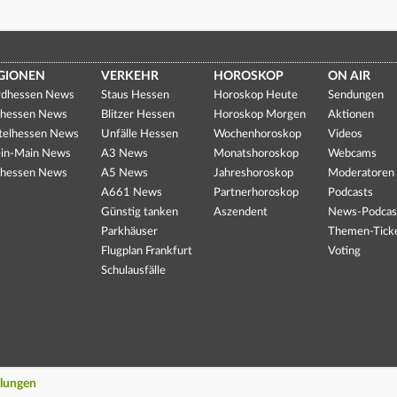
GIONEN
VERKEHR
HOROSKOP
ON AIR
dhessen News
Staus Hessen
Horoskop Heute
Sendungen
hessen News
Blitzer Hessen
Horoskop Morgen
Aktionen
telhessen News
Unfälle Hessen
Wochenhoroskop
Videos
in-Main News
A3 News
Monatshoroskop
Webcams
hessen News
A5 News
Jahreshoroskop
Moderatoren
A661 News
Partnerhoroskop
Podcasts
Günstig tanken
Aszendent
News-Podcas
Parkhäuser
Themen-Tick
Flugplan Frankfurt
Voting
Schulausfälle
llungen