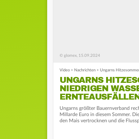
© glomex, 15.09.2024
Video
>
Nachrichten
>
Ungarns Hitzesommer 
UNGARNS HITZES
NIEDRIGEN WASS
ERNTEAUSFÄLLE
Ungarns größter Bauernverband rechn
Millarde Euro in diesem Sommer. D
den Mais vertrocknen und die Flussp