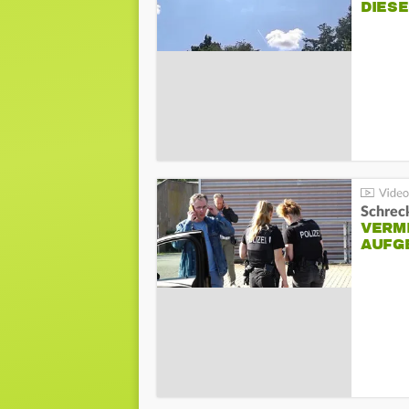
DIES
Schreck
VERM
AUFG