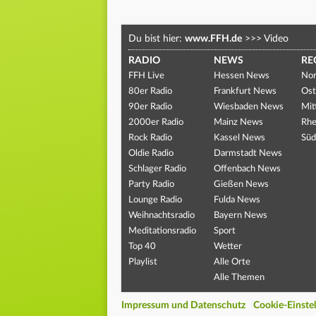
Du bist hier:
www.FFH.de
>>>
Video
RADIO
NEWS
RE
FFH Live
Hessen News
Nor
80er Radio
Frankfurt News
Ost
90er Radio
Wiesbaden News
Mit
2000er Radio
Mainz News
Rhe
Rock Radio
Kassel News
Süd
Oldie Radio
Darmstadt News
Schlager Radio
Offenbach News
Party Radio
Gießen News
Lounge Radio
Fulda News
Weihnachtsradio
Bayern News
Meditationsradio
Sport
Top 40
Wetter
Playlist
Alle Orte
Alle Themen
Impressum und Datenschutz
Cookie-Einste