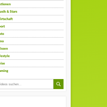
ktionen
sik & Stars
rtschaft
ort
uto
ino
issen
festyle
ise
aming