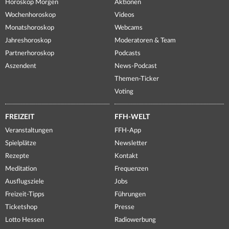
Horoskop Morgen
Aktionen
Wochenhoroskop
Videos
Monatshoroskop
Webcams
Jahreshoroskop
Moderatoren & Team
Partnerhoroskop
Podcasts
Aszendent
News-Podcast
Themen-Ticker
Voting
FREIZEIT
FFH-WELT
Veranstaltungen
FFH-App
Spielplätze
Newsletter
Rezepte
Kontakt
Meditation
Frequenzen
Ausflugsziele
Jobs
Freizeit-Tipps
Führungen
Ticketshop
Presse
Lotto Hessen
Radiowerbung