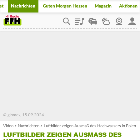
et
Nachrichten
Guten Morgen Hessen
Magazin
Aktionen
Playlist
Staupilot
Wetter
Webcam
Mein
© glomex, 15.09.2024
Video
>
Nachrichten
>
Luftbilder zeigen Ausmaß des Hochwassers in Polen
LUFTBILDER ZEIGEN AUSMASS DES H