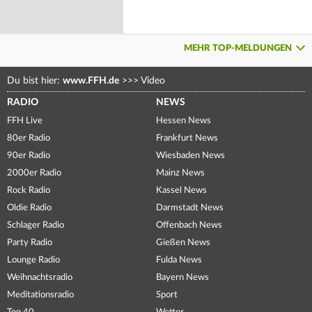
MEHR TOP-MELDUNGEN
Du bist hier:
www.FFH.de
>>>
Video
RADIO
NEWS
FFH Live
Hessen News
80er Radio
Frankfurt News
90er Radio
Wiesbaden News
2000er Radio
Mainz News
Rock Radio
Kassel News
Oldie Radio
Darmstadt News
Schlager Radio
Offenbach News
Party Radio
Gießen News
Lounge Radio
Fulda News
Weihnachtsradio
Bayern News
Meditationsradio
Sport