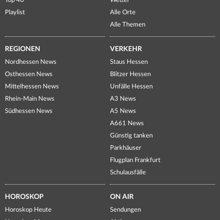
Top 40
Wetter
Playlist
Alle Orte
Alle Themen
REGIONEN
VERKEHR
Nordhessen News
Staus Hessen
Osthessen News
Blitzer Hessen
Mittelhessen News
Unfälle Hessen
Rhein-Main News
A3 News
Südhessen News
A5 News
A661 News
Günstig tanken
Parkhäuser
Flugplan Frankfurt
Schulausfälle
HOROSKOP
ON AIR
Horoskop Heute
Sendungen