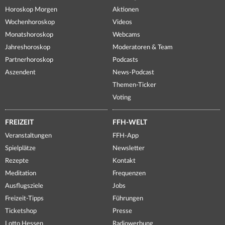
Horoskop Morgen
Aktionen
Wochenhoroskop
Videos
Monatshoroskop
Webcams
Jahreshoroskop
Moderatoren & Team
Partnerhoroskop
Podcasts
Aszendent
News-Podcast
Themen-Ticker
Voting
FREIZEIT
FFH-WELT
Veranstaltungen
FFH-App
Spielplätze
Newsletter
Rezepte
Kontakt
Meditation
Frequenzen
Ausflugsziele
Jobs
Freizeit-Tipps
Führungen
Ticketshop
Presse
Lotto Hessen
Radiowerbung