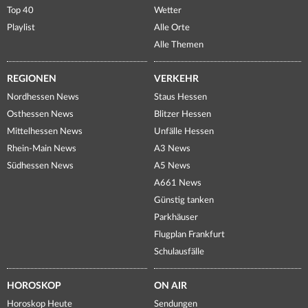
Top 40
Wetter
Playlist
Alle Orte
Alle Themen
REGIONEN
VERKEHR
Nordhessen News
Staus Hessen
Osthessen News
Blitzer Hessen
Mittelhessen News
Unfälle Hessen
Rhein-Main News
A3 News
Südhessen News
A5 News
A661 News
Günstig tanken
Parkhäuser
Flugplan Frankfurt
Schulausfälle
HOROSKOP
ON AIR
Horoskop Heute
Sendungen