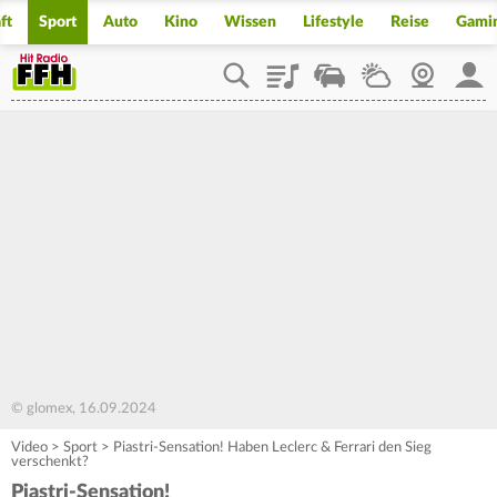
ft
Sport
Auto
Kino
Wissen
Lifestyle
Reise
Gami
Playlist
Staupilot
Wetter
Webcam
Mein
© glomex, 16.09.2024
Video
>
Sport
>
Piastri-Sensation! Haben Leclerc & Ferrari den Sieg
verschenkt?
Piastri-Sensation!