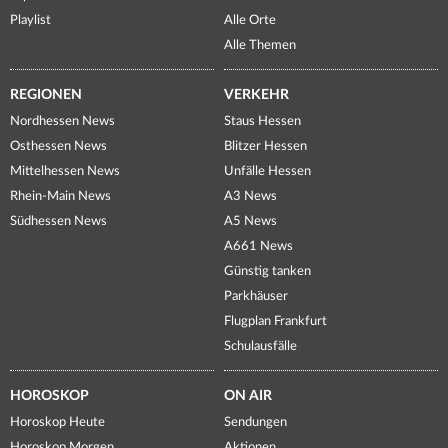
Playlist
Alle Orte
Alle Themen
REGIONEN
VERKEHR
Nordhessen News
Staus Hessen
Osthessen News
Blitzer Hessen
Mittelhessen News
Unfälle Hessen
Rhein-Main News
A3 News
Südhessen News
A5 News
A661 News
Günstig tanken
Parkhäuser
Flugplan Frankfurt
Schulausfälle
HOROSKOP
ON AIR
Horoskop Heute
Sendungen
Horoskop Morgen
Aktionen