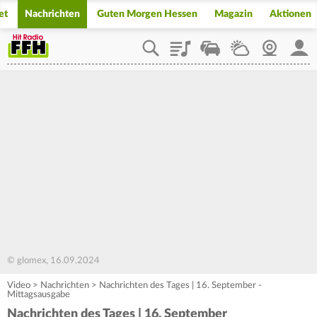
et
Nachrichten
Guten Morgen Hessen
Magazin
Aktionen
Playlist
Staupilot
Wetter
Webcam
Mein
© glomex, 16.09.2024
Video
>
Nachrichten
>
Nachrichten des Tages | 16. September -
Mittagsausgabe
Nachrichten des Tages | 16. September