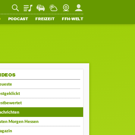
Playlist
Staupilot
Wetter
Webcam
Mein FFH
O
PODCAST
FREIZEIT
FFH-WELT
IDEOS
eueste
stgeklickt
estbewertet
achrichten
uten Morgen Hessen
agazin