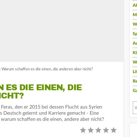
A
Mu
Wi
Sp
A
K
W
: Warum schaffen es die einen, die anderen aber nicht?
Li
Re
ES DIE EINEN, DIE
G
ICHT?
 Feras, den er 2015 bei dessen Flucht aus Syrien
ss Deutsch gelernt und Karriere gemacht - Eine
 warum schaffen es die einen, andere aber nicht?