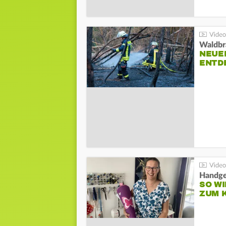
Waldbr
NEUE
ENTD
Handge
SO WI
ZUM 