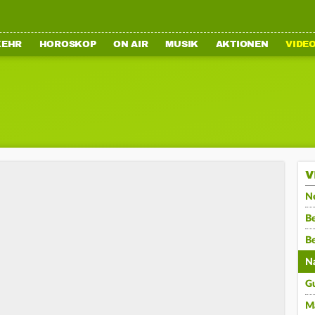
KEHR
HOROSKOP
ON AIR
MUSIK
AKTIONEN
VIDE
V
N
Be
B
N
G
M