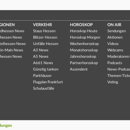
GIONEN
VERKEHR
HOROSKOP
ON AIR
dhessen News
Staus Hessen
Horoskop Heute
Sendungen
hessen News
Blitzer Hessen
Horoskop Morgen
Aktionen
telhessen News
Unfälle Hessen
Wochenhoroskop
Videos
in-Main News
A3 News
Monatshoroskop
Webcams
hessen News
A5 News
Jahreshoroskop
Moderatoren
A661 News
Partnerhoroskop
Podcasts
Günstig tanken
Aszendent
News-Podcas
Parkhäuser
Themen-Tick
Flugplan Frankfurt
Voting
Schulausfälle
llungen