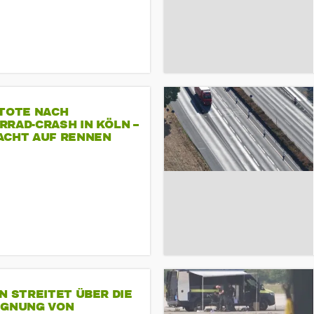
 TOTE NACH
RAD-CRASH IN KÖLN –
ACHT AUF RENNEN
N STREITET ÜBER DIE
IGNUNG VON