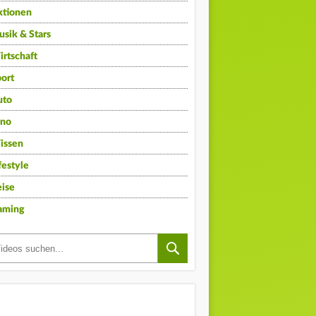
ktionen
sik & Stars
rtschaft
ort
uto
ino
issen
festyle
ise
aming