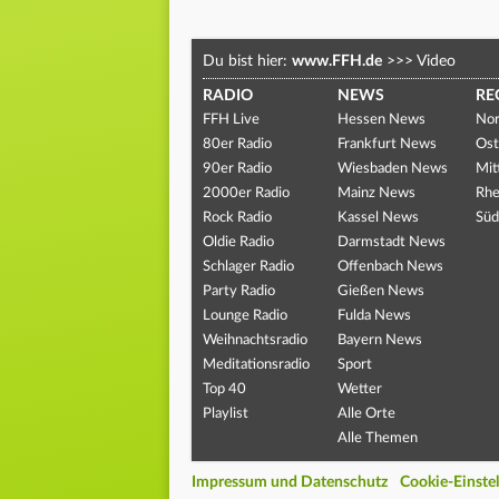
Du bist hier:
www.FFH.de
>>>
Video
RADIO
NEWS
RE
FFH Live
Hessen News
Nor
80er Radio
Frankfurt News
Ost
90er Radio
Wiesbaden News
Mit
2000er Radio
Mainz News
Rhe
Rock Radio
Kassel News
Süd
Oldie Radio
Darmstadt News
Schlager Radio
Offenbach News
Party Radio
Gießen News
Lounge Radio
Fulda News
Weihnachtsradio
Bayern News
Meditationsradio
Sport
Top 40
Wetter
Playlist
Alle Orte
Alle Themen
Impressum und Datenschutz
Cookie-Einste