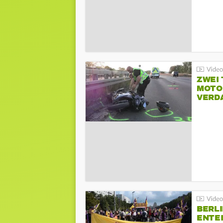
ZWEI
MOTOR
VERD
BERLI
ENTE