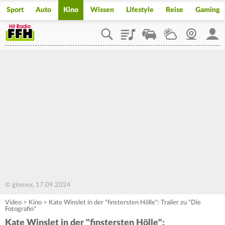
Sport
Auto
Kino
Wissen
Lifestyle
Reise
Gaming
Playlist
Staupilot
Wetter
Webcam
Mein
© glomex, 17.09.2024
Video
>
Kino
>
Kate Winslet in der "finstersten Hölle": Trailer zu "Die
Fotografin"
Kate Winslet in der "finstersten Hölle":