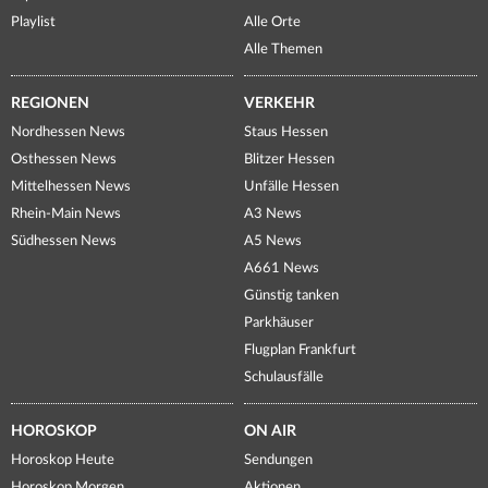
Playlist
Alle Orte
Alle Themen
REGIONEN
VERKEHR
Nordhessen News
Staus Hessen
Osthessen News
Blitzer Hessen
Mittelhessen News
Unfälle Hessen
Rhein-Main News
A3 News
Südhessen News
A5 News
A661 News
Günstig tanken
Parkhäuser
Flugplan Frankfurt
Schulausfälle
HOROSKOP
ON AIR
Horoskop Heute
Sendungen
Horoskop Morgen
Aktionen