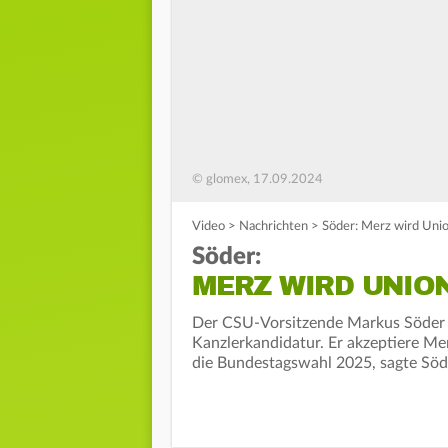
© glomex, 17.09.2024
Video
>
Nachrichten
>
Söder: Merz wird Uni
Söder:
MERZ WIRD UNIO
Der CSU-Vorsitzende Markus Söder l
Kanzlerkandidatur. Er akzeptiere M
die Bundestagswahl 2025, sagte Söde