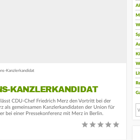
A
Mu
Wi
Sp
A
K
W
ons-Kanzlerkandidat
Li
Re
NS-KANZLERKANDIDAT
G
ässt CDU-Chef Friedrich Merz den Vortritt bei der
erz als gemeinsamen Kanzlerkandidaten der Union für
r bei einer Pressekonferenz mit Merz in Berlin.