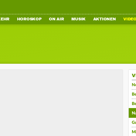
KEHR
HOROSKOP
ON AIR
MUSIK
AKTIONEN
VIDE
V
N
Be
B
N
G
M