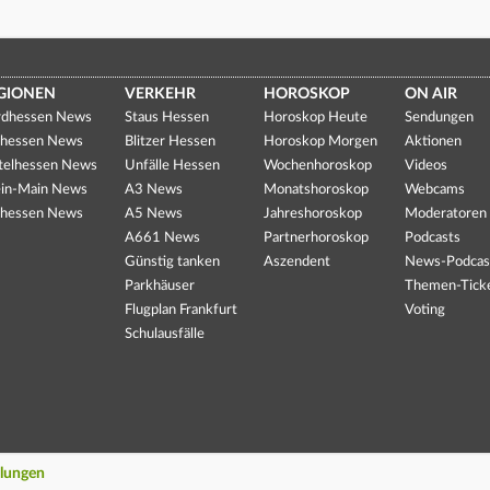
GIONEN
VERKEHR
HOROSKOP
ON AIR
dhessen News
Staus Hessen
Horoskop Heute
Sendungen
hessen News
Blitzer Hessen
Horoskop Morgen
Aktionen
telhessen News
Unfälle Hessen
Wochenhoroskop
Videos
in-Main News
A3 News
Monatshoroskop
Webcams
hessen News
A5 News
Jahreshoroskop
Moderatoren
A661 News
Partnerhoroskop
Podcasts
Günstig tanken
Aszendent
News-Podcas
Parkhäuser
Themen-Tick
Flugplan Frankfurt
Voting
Schulausfälle
llungen