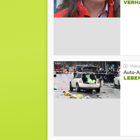
VERH
LEBE