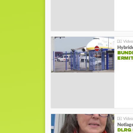
Hybrid
BUND
ERMI
Notlag
DLRG 