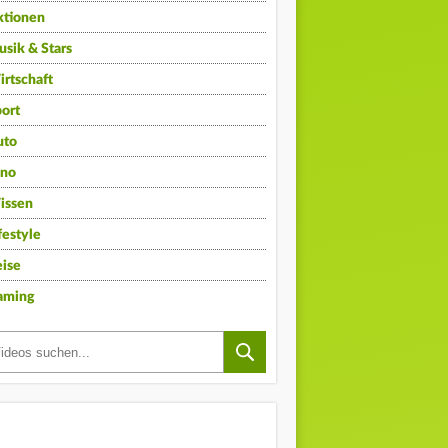
ktionen
sik & Stars
rtschaft
ort
uto
ino
issen
festyle
ise
aming