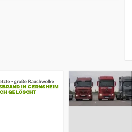
letzte - große Rauchwolke
BRAND IN GERNSHEIM E
CH GELÖSCHT