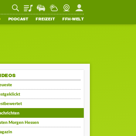
Playlist
Staupilot
Wetter
Webcam
Mein FFH
O
PODCAST
FREIZEIT
FFH-WELT
IDEOS
eueste
stgeklickt
estbewertet
achrichten
uten Morgen Hessen
agazin