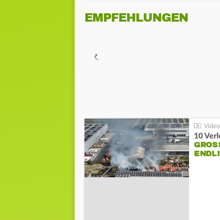
EMPFEHLUNGEN
10 Ver
GROSS
NDLI