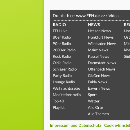
Du bist hier:
www.FFH.de
>>>
Video
RADIO
NEWS
RE
FFH Live
Hessen News
Nor
80er Radio
Frankfurt News
Ost
90er Radio
Wiesbaden News
Mit
2000er Radio
Mainz News
Rhe
Rock Radio
Kassel News
Süd
Oldie Radio
Darmstadt News
Schlager Radio
Offenbach News
Party Radio
Gießen News
Lounge Radio
Fulda News
Weihnachtsradio
Bayern News
Meditationsradio
Sport
Top 40
Wetter
Playlist
Alle Orte
Alle Themen
Impressum und Datenschutz
Cookie-Einste