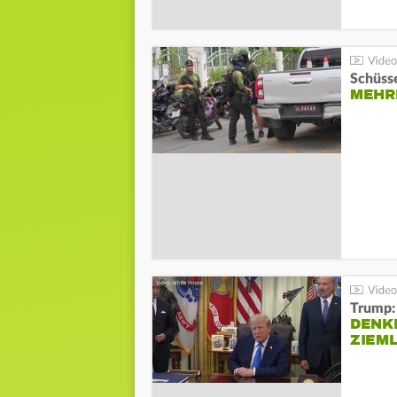
Schüsse
MEHRE
Trump:
DENKE
ZIEML