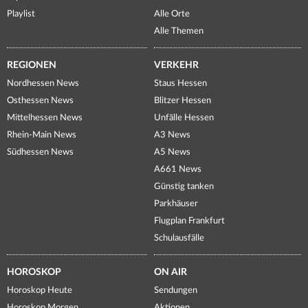
Playlist
Alle Orte
Alle Themen
REGIONEN
VERKEHR
Nordhessen News
Staus Hessen
Osthessen News
Blitzer Hessen
Mittelhessen News
Unfälle Hessen
Rhein-Main News
A3 News
Südhessen News
A5 News
A661 News
Günstig tanken
Parkhäuser
Flugplan Frankfurt
Schulausfälle
HOROSKOP
ON AIR
Horoskop Heute
Sendungen
Horoskop Morgen
Aktionen