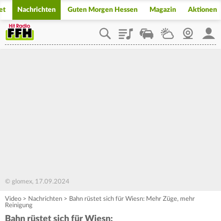
et
Nachrichten
Guten Morgen Hessen
Magazin
Aktionen
Playlist
Staupilot
Wetter
Webcam
Mein
© glomex, 17.09.2024
Video
>
Nachrichten
>
Bahn rüstet sich für Wiesn: Mehr Züge, mehr
Reinigung
Bahn rüstet sich für Wiesn: