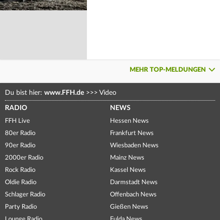
MEHR TOP-MELDUNGEN
Du bist hier:
www.FFH.de
>>>
Video
RADIO
NEWS
FFH Live
Hessen News
80er Radio
Frankfurt News
90er Radio
Wiesbaden News
2000er Radio
Mainz News
Rock Radio
Kassel News
Oldie Radio
Darmstadt News
Schlager Radio
Offenbach News
Party Radio
Gießen News
Lounge Radio
Fulda News