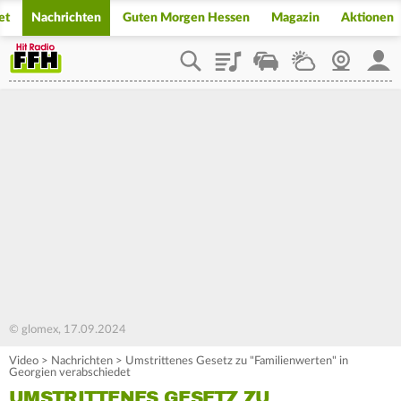
et
Nachrichten
Guten Morgen Hessen
Magazin
Aktionen
Playlist
Staupilot
Wetter
Webcam
Mein
© glomex, 17.09.2024
Video
>
Nachrichten
>
Umstrittenes Gesetz zu "Familienwerten" in
Georgien verabschiedet
UMSTRITTENES GESETZ ZU