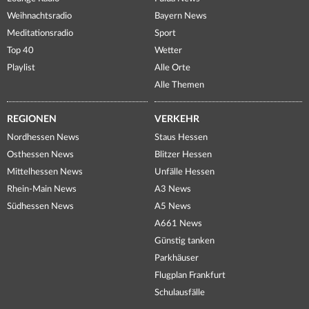
Weihnachtsradio
Bayern News
Meditationsradio
Sport
Top 40
Wetter
Playlist
Alle Orte
Alle Themen
REGIONEN
VERKEHR
Nordhessen News
Staus Hessen
Osthessen News
Blitzer Hessen
Mittelhessen News
Unfälle Hessen
Rhein-Main News
A3 News
Südhessen News
A5 News
A661 News
Günstig tanken
Parkhäuser
Flugplan Frankfurt
Schulausfälle