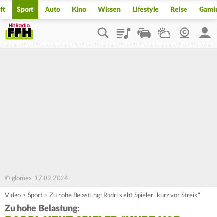
ft
Sport
Auto
Kino
Wissen
Lifestyle
Reise
Gami
Playlist
Staupilot
Wetter
Webcam
Mein
© glomex, 17.09.2024
Video
>
Sport
>
Zu hohe Belastung: Rodri sieht Spieler "kurz vor Streik"
Zu hohe Belastung: