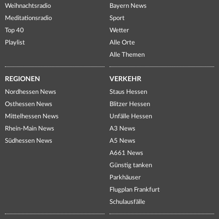
Weihnachtsradio
Bayern News
Meditationsradio
Sport
Top 40
Wetter
Playlist
Alle Orte
Alle Themen
REGIONEN
VERKEHR
Nordhessen News
Staus Hessen
Osthessen News
Blitzer Hessen
Mittelhessen News
Unfälle Hessen
Rhein-Main News
A3 News
Südhessen News
A5 News
A661 News
Günstig tanken
Parkhäuser
Flugplan Frankfurt
Schulausfälle