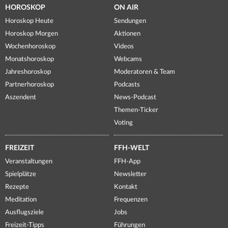
HOROSKOP
ON AIR
Horoskop Heute
Sendungen
Horoskop Morgen
Aktionen
Wochenhoroskop
Videos
Monatshoroskop
Webcams
Jahreshoroskop
Moderatoren & Team
Partnerhoroskop
Podcasts
Aszendent
News-Podcast
Themen-Ticker
Voting
FREIZEIT
FFH-WELT
Veranstaltungen
FFH-App
Spielplätze
Newsletter
Rezepte
Kontakt
Meditation
Frequenzen
Ausflugsziele
Jobs
Freizeit-Tipps
Führungen