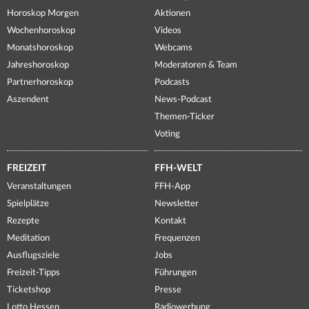
Horoskop Morgen
Aktionen
Wochenhoroskop
Videos
Monatshoroskop
Webcams
Jahreshoroskop
Moderatoren & Team
Partnerhoroskop
Podcasts
Aszendent
News-Podcast
Themen-Ticker
Voting
FREIZEIT
FFH-WELT
Veranstaltungen
FFH-App
Spielplätze
Newsletter
Rezepte
Kontakt
Meditation
Frequenzen
Ausflugsziele
Jobs
Freizeit-Tipps
Führungen
Ticketshop
Presse
Lotto Hessen
Radiowerbung