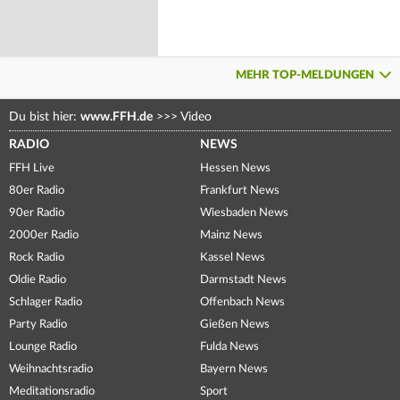
MEHR TOP-MELDUNGEN
Du bist hier:
www.FFH.de
>>>
Video
RADIO
NEWS
FFH Live
Hessen News
80er Radio
Frankfurt News
90er Radio
Wiesbaden News
2000er Radio
Mainz News
Rock Radio
Kassel News
Oldie Radio
Darmstadt News
Schlager Radio
Offenbach News
Party Radio
Gießen News
Lounge Radio
Fulda News
Weihnachtsradio
Bayern News
Meditationsradio
Sport