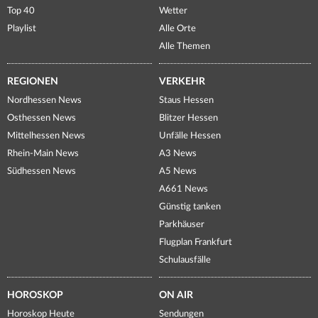
Top 40
Wetter
Playlist
Alle Orte
Alle Themen
REGIONEN
VERKEHR
Nordhessen News
Staus Hessen
Osthessen News
Blitzer Hessen
Mittelhessen News
Unfälle Hessen
Rhein-Main News
A3 News
Südhessen News
A5 News
A661 News
Günstig tanken
Parkhäuser
Flugplan Frankfurt
Schulausfälle
HOROSKOP
ON AIR
Horoskop Heute
Sendungen