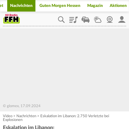
et
Nachrichten
Guten Morgen Hessen
Magazin
Aktionen
Playlist
Staupilot
Wetter
Webcam
Mein
© glomex, 17.09.2024
Video
>
Nachrichten
>
Eskalation im Libanon: 2.750 Verletzte bei
Explosionen
Eskalation im Libanon: