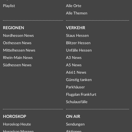
Playlist
Alle Orte
Alle Themen
REGIONEN
VERKEHR
Nordhessen News
Staus Hessen
Osthessen News
Blitzer Hessen
Mittelhessen News
Unfälle Hessen
Rhein-Main News
A3 News
Südhessen News
A5 News
A661 News
Günstig tanken
Parkhäuser
Flugplan Frankfurt
Schulausfälle
HOROSKOP
ON AIR
Horoskop Heute
Sendungen
Horoskop Morgen
Aktionen