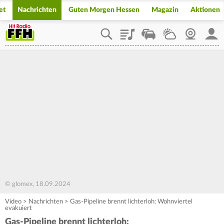
et
Nachrichten
Guten Morgen Hessen
Magazin
Aktionen
Playlist
Staupilot
Wetter
Webcam
Mein
© glomex, 18.09.2024
Video
>
Nachrichten
>
Gas-Pipeline brennt lichterloh: Wohnviertel
evakuiert
Gas-Pipeline brennt lichterloh: