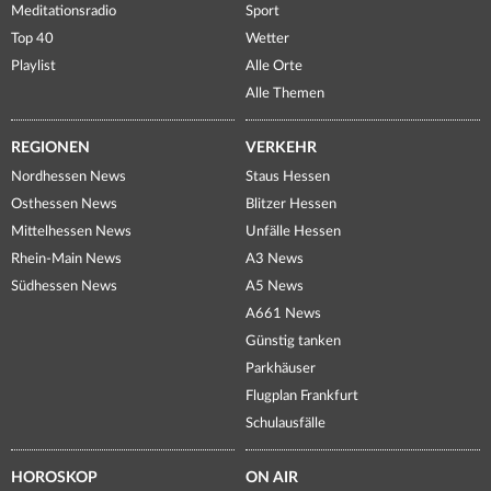
Meditationsradio
Sport
Top 40
Wetter
Playlist
Alle Orte
Alle Themen
REGIONEN
VERKEHR
Nordhessen News
Staus Hessen
Osthessen News
Blitzer Hessen
Mittelhessen News
Unfälle Hessen
Rhein-Main News
A3 News
Südhessen News
A5 News
A661 News
Günstig tanken
Parkhäuser
Flugplan Frankfurt
Schulausfälle
HOROSKOP
ON AIR