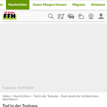
et
Nachrichten
Guten Morgen Hessen
Magazin
Aktionen
Playlist
Staupilot
Wetter
Webcam
Mein
© glomex, 19.09.2024
Video
>
Nachrichten
>
Tod in der Toskana - Zwei deutsche Schülerinnen
überfahren
Tod in der Toskana