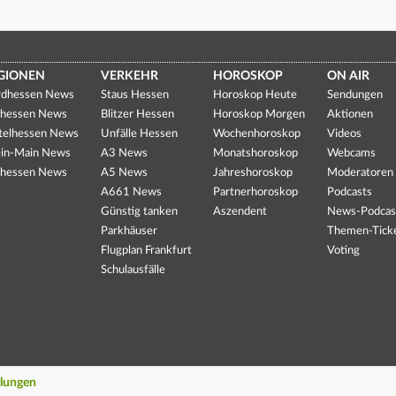
GIONEN
VERKEHR
HOROSKOP
ON AIR
dhessen News
Staus Hessen
Horoskop Heute
Sendungen
hessen News
Blitzer Hessen
Horoskop Morgen
Aktionen
telhessen News
Unfälle Hessen
Wochenhoroskop
Videos
in-Main News
A3 News
Monatshoroskop
Webcams
hessen News
A5 News
Jahreshoroskop
Moderatoren
A661 News
Partnerhoroskop
Podcasts
Günstig tanken
Aszendent
News-Podcas
Parkhäuser
Themen-Tick
Flugplan Frankfurt
Voting
Schulausfälle
llungen