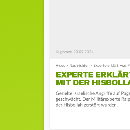
© glomex, 20.09.2024
Video
>
Nachrichten
>
Experte erklärt, was 
EXPERTE ERKLÄR
MIT DER HISBOL
Gezielte israelische Angriffe auf Pag
geschwächt. Der Militärexperte Ralp
der Hisbollah zerstört wurden.