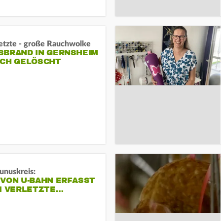
letzte - große Rauchwolke
BRAND IN GERNSHEIM E
CH GELÖSCHT
unuskreis:
 VON U-BAHN ERFASST
EI VERLETZTE…