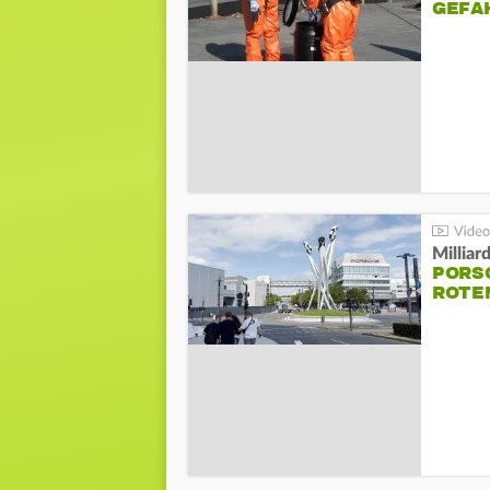
GEFA
Millia
PORSC
ROTE