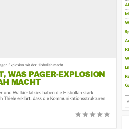
A
Mu
Wi
Sp
A
K
W
Pager-Explosion mit der Hisbollah macht
Li
T, WAS PAGER-EXPLOSION
Re
LAH MACHT
G
er und Walkie-Talkies haben die Hisbollah stark
h Thiele erklärt, dass die Kommunikationsstrukturen