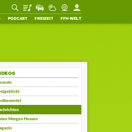
Playlist
Staupilot
Wetter
Webcam
Mein FFH
O
PODCAST
FREIZEIT
FFH-WELT
IDEOS
eueste
stgeklickt
estbewertet
achrichten
uten Morgen Hessen
agazin