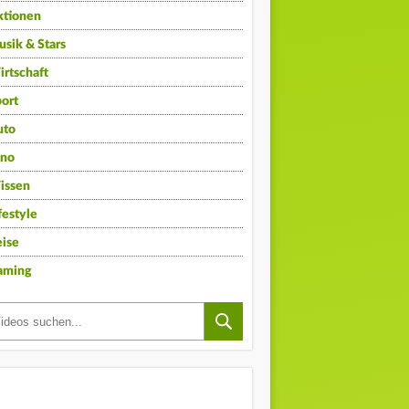
ktionen
sik & Stars
rtschaft
ort
uto
ino
issen
festyle
ise
aming