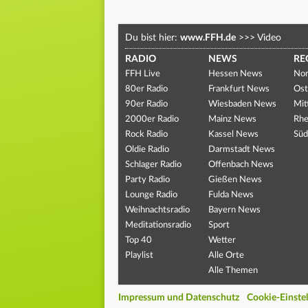
Du bist hier:
www.FFH.de
>>>
Video
RADIO
NEWS
RE
FFH Live
Hessen News
Nor
80er Radio
Frankfurt News
Ost
90er Radio
Wiesbaden News
Mit
2000er Radio
Mainz News
Rhe
Rock Radio
Kassel News
Süd
Oldie Radio
Darmstadt News
Schlager Radio
Offenbach News
Party Radio
Gießen News
Lounge Radio
Fulda News
Weihnachtsradio
Bayern News
Meditationsradio
Sport
Top 40
Wetter
Playlist
Alle Orte
Alle Themen
Impressum und Datenschutz
Cookie-Einste