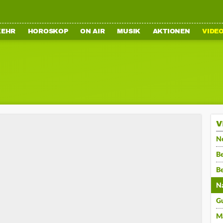
KEHR
HOROSKOP
ON AIR
MUSIK
AKTIONEN
VIDE
V
N
Be
B
N
G
M