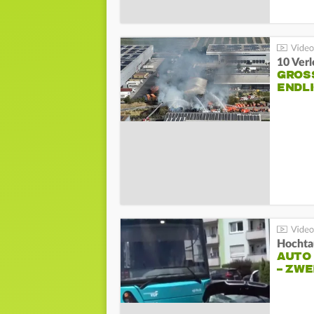
10 Ver
GROSS
NDLI
Hochta
AUTO
– ZW