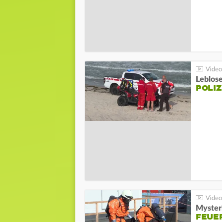
Leblos
POLIZ
Mysteri
FEUE