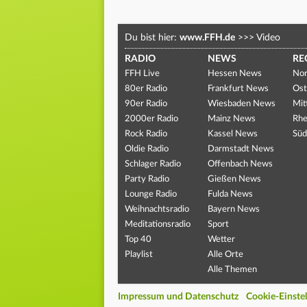
Du bist hier:
www.FFH.de
>>>
Video
RADIO
NEWS
RE
FFH Live
Hessen News
Nor
80er Radio
Frankfurt News
Ost
90er Radio
Wiesbaden News
Mit
2000er Radio
Mainz News
Rhe
Rock Radio
Kassel News
Süd
Oldie Radio
Darmstadt News
Schlager Radio
Offenbach News
Party Radio
Gießen News
Lounge Radio
Fulda News
Weihnachtsradio
Bayern News
Meditationsradio
Sport
Top 40
Wetter
Playlist
Alle Orte
Alle Themen
Impressum und Datenschutz
Cookie-Einste