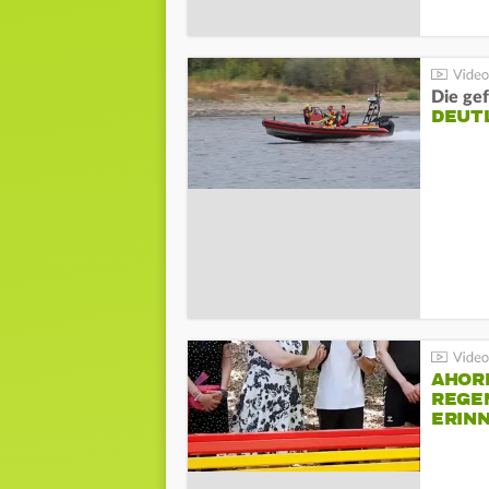
Die gef
DEUT
AHOR
REGE
ERIN
BEIM 