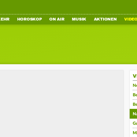
KEHR
HOROSKOP
ON AIR
MUSIK
AKTIONEN
VIDE
V
N
Be
B
N
G
M