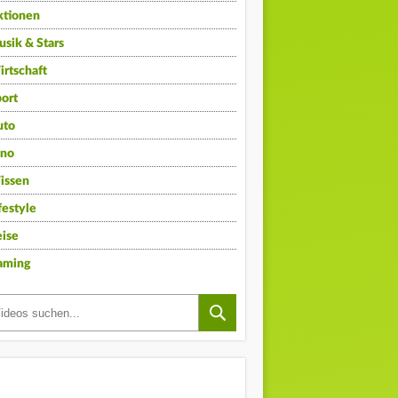
ktionen
sik & Stars
rtschaft
ort
uto
ino
issen
festyle
ise
aming