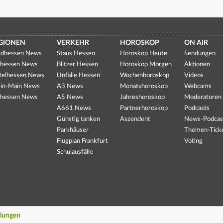
GIONEN
VERKEHR
HOROSKOP
ON AIR
dhessen News
Staus Hessen
Horoskop Heute
Sendungen
hessen News
Blitzer Hessen
Horoskop Morgen
Aktionen
telhessen News
Unfälle Hessen
Wochenhoroskop
Videos
in-Main News
A3 News
Monatshoroskop
Webcams
hessen News
A5 News
Jahreshoroskop
Moderatoren
A661 News
Partnerhoroskop
Podcasts
Günstig tanken
Aszendent
News-Podcas
Parkhäuser
Themen-Tick
Flugplan Frankfurt
Voting
Schulausfälle
llungen