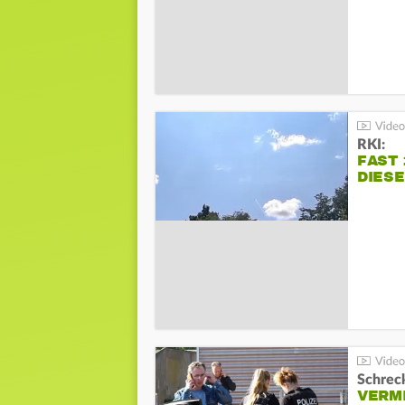
RKI:
FAST 
DIES
Schreck
VERM