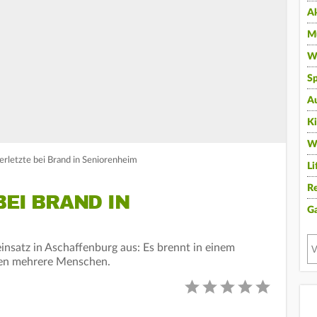
A
Mu
Wi
Sp
A
K
W
erletzte bei Brand in Seniorenheim
Li
Re
BEI BRAND IN
G
nsatz in Aschaffenburg aus: Es brennt in einem
tten mehrere Menschen.