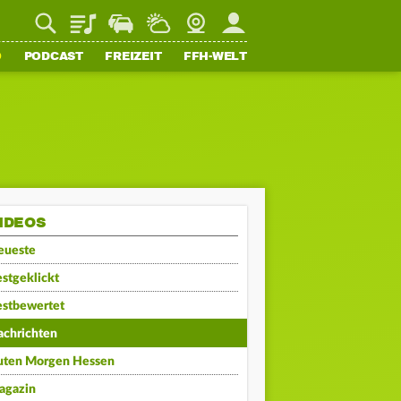
Playlist
Staupilot
Wetter
Webcam
Mein FFH
O
PODCAST
FREIZEIT
FFH-WELT
IDEOS
eueste
stgeklickt
estbewertet
achrichten
uten Morgen Hessen
agazin