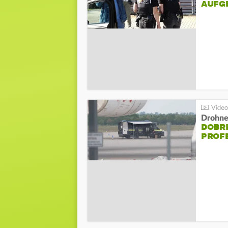
AUFG
Drohnen
DOBR
PROF