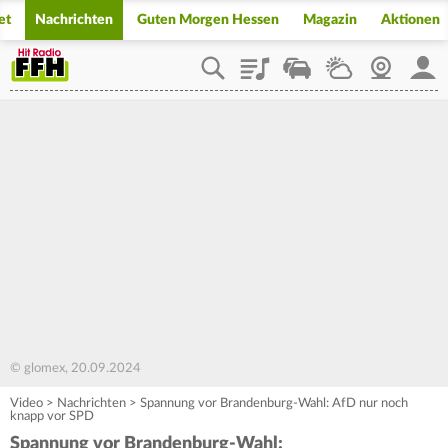
et
Nachrichten
Guten Morgen Hessen
Magazin
Aktionen
Playlist
Staupilot
Wetter
Webcam
Mein
© glomex, 20.09.2024
Video
>
Nachrichten
>
Spannung vor Brandenburg-Wahl: AfD nur noch
knapp vor SPD
Spannung vor Brandenburg-Wahl: