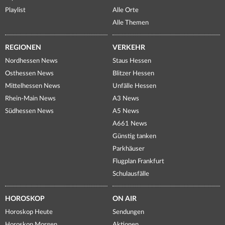
Playlist
Alle Orte
Alle Themen
REGIONEN
VERKEHR
Nordhessen News
Staus Hessen
Osthessen News
Blitzer Hessen
Mittelhessen News
Unfälle Hessen
Rhein-Main News
A3 News
Südhessen News
A5 News
A661 News
Günstig tanken
Parkhäuser
Flugplan Frankfurt
Schulausfälle
HOROSKOP
ON AIR
Horoskop Heute
Sendungen
Horoskop Morgen
Aktionen