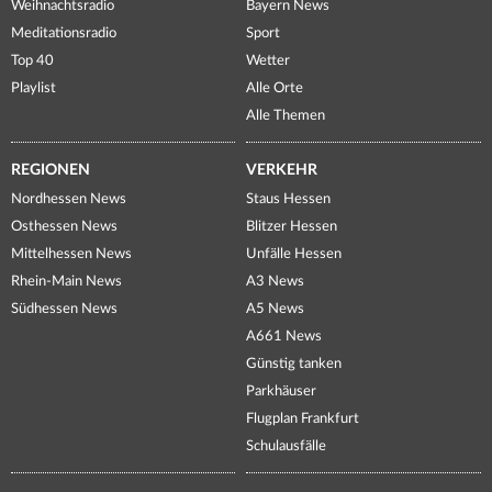
Weihnachtsradio
Bayern News
Meditationsradio
Sport
Top 40
Wetter
Playlist
Alle Orte
Alle Themen
REGIONEN
VERKEHR
Nordhessen News
Staus Hessen
Osthessen News
Blitzer Hessen
Mittelhessen News
Unfälle Hessen
Rhein-Main News
A3 News
Südhessen News
A5 News
A661 News
Günstig tanken
Parkhäuser
Flugplan Frankfurt
Schulausfälle