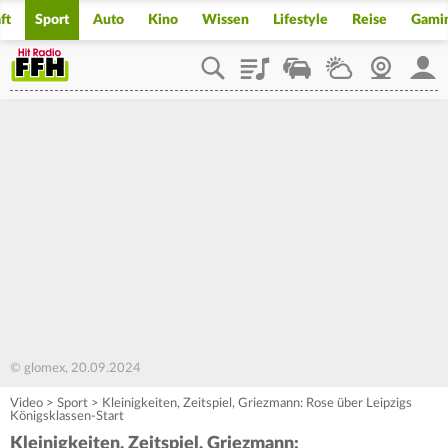
ft
Sport
Auto
Kino
Wissen
Lifestyle
Reise
Gami
Playlist
Staupilot
Wetter
Webcam
Mein
© glomex, 20.09.2024
Video
>
Sport
>
Kleinigkeiten, Zeitspiel, Griezmann: Rose über Leipzigs
Königsklassen-Start
Kleinigkeiten, Zeitspiel, Griezmann: