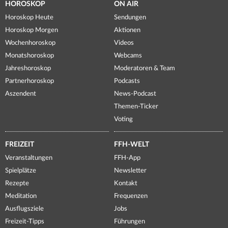
HOROSKOP
ON AIR
Horoskop Heute
Sendungen
Horoskop Morgen
Aktionen
Wochenhoroskop
Videos
Monatshoroskop
Webcams
Jahreshoroskop
Moderatoren & Team
Partnerhoroskop
Podcasts
Aszendent
News-Podcast
Themen-Ticker
Voting
FREIZEIT
FFH-WELT
Veranstaltungen
FFH-App
Spielplätze
Newsletter
Rezepte
Kontakt
Meditation
Frequenzen
Ausflugsziele
Jobs
Freizeit-Tipps
Führungen