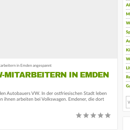
A
Mu
Wi
Sp
A
K
W
arbeitern in Emden angespannt
Li
-MITARBEITERN IN EMDEN
Re
G
den Autobauers VW. In der ostfriesischen Stadt leben
 ihnen arbeiten bei Volkswagen. Emdener, die dort