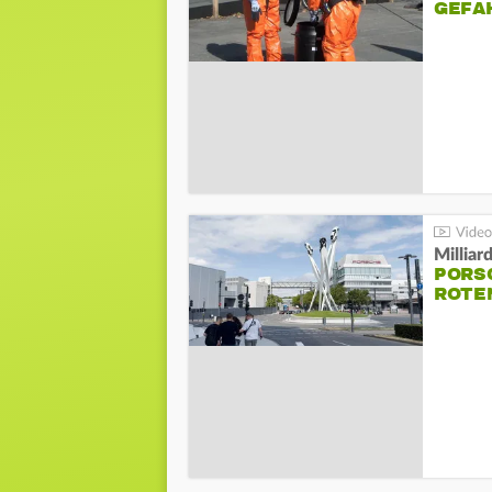
GEFA
Millia
PORSC
ROTE