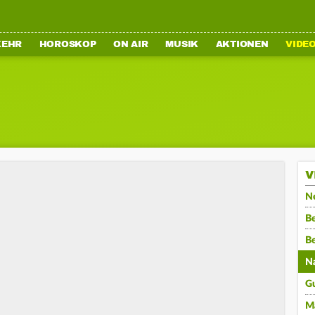
KEHR
HOROSKOP
ON AIR
MUSIK
AKTIONEN
VIDE
V
N
Be
B
N
G
M