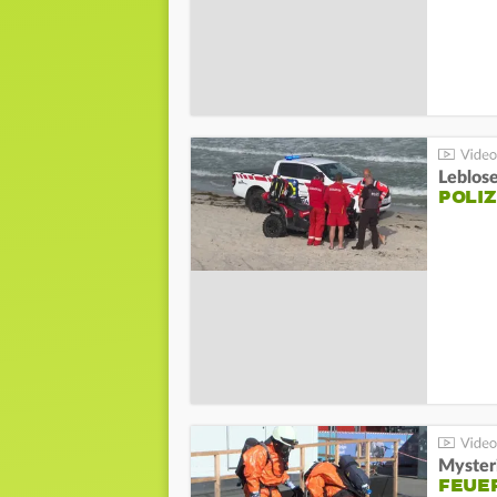
Leblos
POLIZ
Mysteri
FEUE