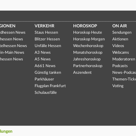
GIONEN
VERKEHR
HOROSKOP
ON AIR
dhessen News
Staus Hessen
Horoskop Heute
Sendungen
hessen News
Blitzer Hessen
Horoskop Morgen
Aktionen
telhessen News
Unfälle Hessen
Wochenhoroskop
Videos
in-Main News
A3 News
Monatshoroskop
Webcams
hessen News
A5 News
Jahreshoroskop
Moderatoren
A661 News
Partnerhoroskop
Podcasts
Günstig tanken
Aszendent
News-Podcas
Parkhäuser
Themen-Tick
Flugplan Frankfurt
Voting
Schulausfälle
llungen