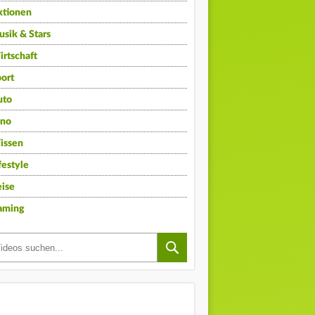
ktionen
sik & Stars
rtschaft
ort
uto
ino
issen
festyle
ise
aming