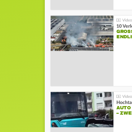
10 Ver
GROSS
NDLI
Hochta
AUTO
– ZW