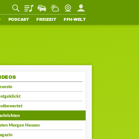
Playlist
Staupilot
Wetter
Webcam
Mein FFH
O
PODCAST
FREIZEIT
FFH-WELT
IDEOS
eueste
stgeklickt
estbewertet
achrichten
uten Morgen Hessen
agazin