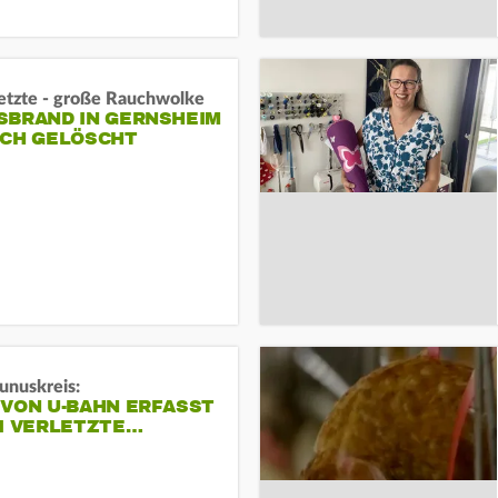
letzte - große Rauchwolke
BRAND IN GERNSHEIM E
CH GELÖSCHT
unuskreis:
 VON U-BAHN ERFASST
EI VERLETZTE…