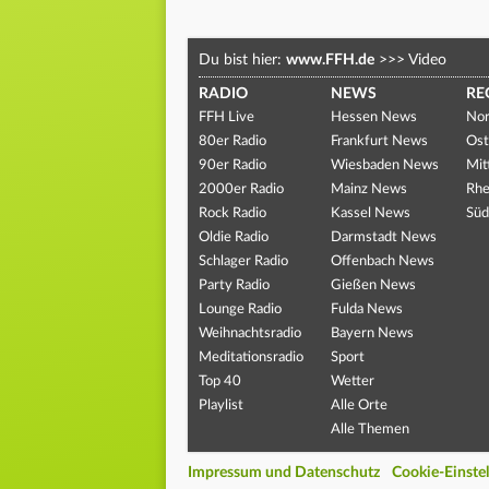
Du bist hier:
www.FFH.de
>>>
Video
RADIO
NEWS
RE
FFH Live
Hessen News
Nor
80er Radio
Frankfurt News
Ost
90er Radio
Wiesbaden News
Mit
2000er Radio
Mainz News
Rhe
Rock Radio
Kassel News
Süd
Oldie Radio
Darmstadt News
Schlager Radio
Offenbach News
Party Radio
Gießen News
Lounge Radio
Fulda News
Weihnachtsradio
Bayern News
Meditationsradio
Sport
Top 40
Wetter
Playlist
Alle Orte
Alle Themen
Impressum und Datenschutz
Cookie-Einste