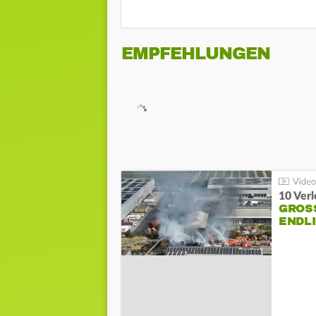
EMPFEHLUNGEN
10 Ver
GROSS
NDLI