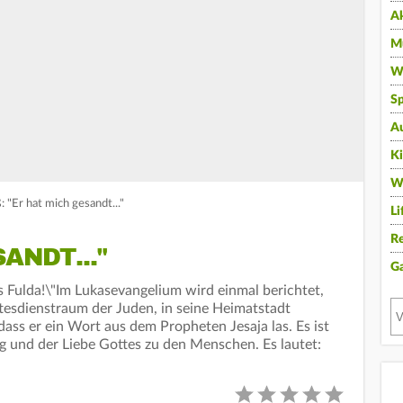
A
Mu
Wi
Sp
A
K
W
 "Er hat mich gesandt..."
Li
Re
ANDT..."
G
s Fulda!\"Im Lukasevangelium wird einmal berichtet,
tesdienstraum der Juden, in seine Heimatstadt
ass er ein Wort aus dem Propheten Jesaja las. Es ist
g und der Liebe Gottes zu den Menschen. Es lautet: