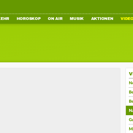
KEHR
HOROSKOP
ON AIR
MUSIK
AKTIONEN
VIDE
V
N
Be
B
N
G
M