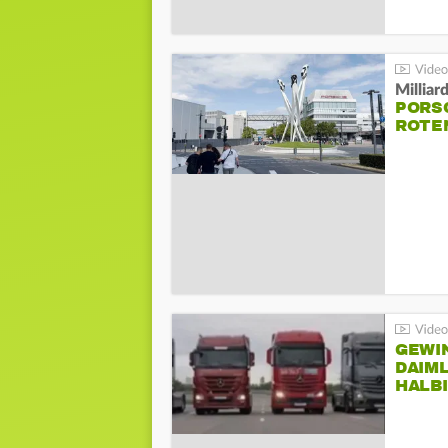
Millia
PORSC
ROTE
GEWI
DAIM
HALB