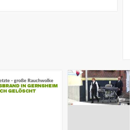
letzte - große Rauchwolke
BRAND IN GERNSHEIM E
CH GELÖSCHT