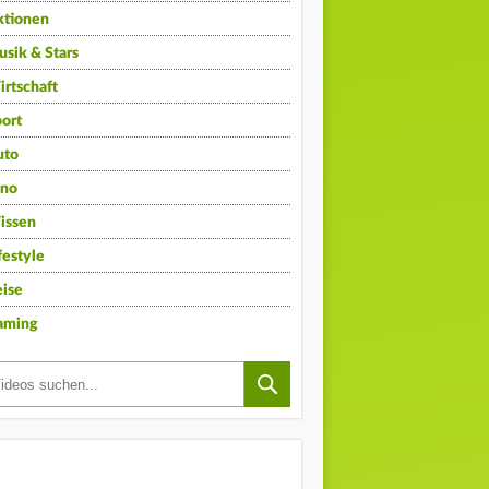
ktionen
sik & Stars
rtschaft
ort
uto
ino
issen
festyle
ise
aming