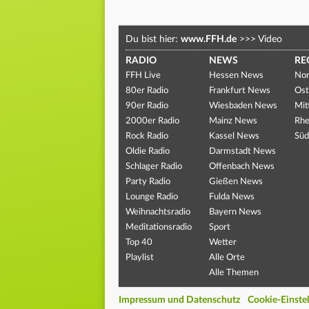
Du bist hier:
www.FFH.de
>>>
Video
RADIO
NEWS
RE
FFH Live
Hessen News
Nor
80er Radio
Frankfurt News
Ost
90er Radio
Wiesbaden News
Mit
2000er Radio
Mainz News
Rhe
Rock Radio
Kassel News
Süd
Oldie Radio
Darmstadt News
Schlager Radio
Offenbach News
Party Radio
Gießen News
Lounge Radio
Fulda News
Weihnachtsradio
Bayern News
Meditationsradio
Sport
Top 40
Wetter
Playlist
Alle Orte
Alle Themen
Impressum und Datenschutz
Cookie-Einste