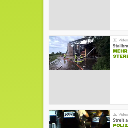
Stallbr
MEHR 
STER
Streit 
POLIZ