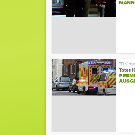
ANN I
Totes 
FREM
AUSG