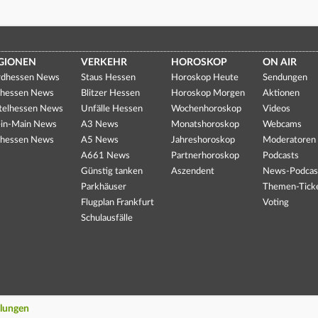
GIONEN
VERKEHR
HOROSKOP
ON AIR
dhessen News
Staus Hessen
Horoskop Heute
Sendungen
hessen News
Blitzer Hessen
Horoskop Morgen
Aktionen
telhessen News
Unfälle Hessen
Wochenhoroskop
Videos
in-Main News
A3 News
Monatshoroskop
Webcams
hessen News
A5 News
Jahreshoroskop
Moderatoren
A661 News
Partnerhoroskop
Podcasts
Günstig tanken
Aszendent
News-Podcas
Parkhäuser
Themen-Tick
Flugplan Frankfurt
Voting
Schulausfälle
llungen