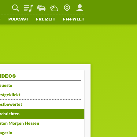
Playlist
Staupilot
Wetter
Webcam
Mein FFH
O
PODCAST
FREIZEIT
FFH-WELT
IDEOS
eueste
stgeklickt
estbewertet
achrichten
uten Morgen Hessen
agazin