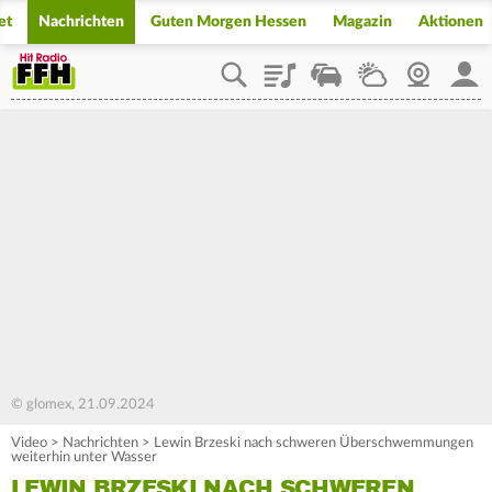
et
Nachrichten
Guten Morgen Hessen
Magazin
Aktionen
Playlist
Staupilot
Wetter
Webcam
Mein
© glomex, 21.09.2024
Video
>
Nachrichten
>
Lewin Brzeski nach schweren Überschwemmungen
weiterhin unter Wasser
LEWIN BRZESKI NACH SCHWEREN