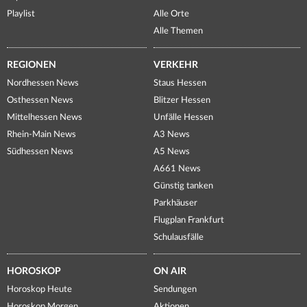
Playlist
Alle Orte
Alle Themen
REGIONEN
VERKEHR
Nordhessen News
Staus Hessen
Osthessen News
Blitzer Hessen
Mittelhessen News
Unfälle Hessen
Rhein-Main News
A3 News
Südhessen News
A5 News
A661 News
Günstig tanken
Parkhäuser
Flugplan Frankfurt
Schulausfälle
HOROSKOP
ON AIR
Horoskop Heute
Sendungen
Horoskop Morgen
Aktionen