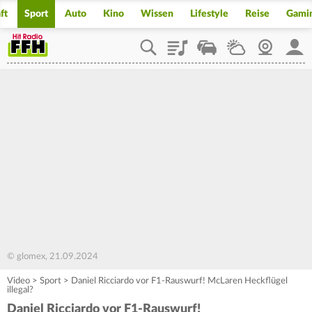
ft
Sport
Auto
Kino
Wissen
Lifestyle
Reise
Gami
Playlist
Staupilot
Wetter
Webcam
Mein
© glomex, 21.09.2024
Video
>
Sport
>
Daniel Ricciardo vor F1-Rauswurf! McLaren Heckflügel
illegal?
Daniel Ricciardo vor F1-Rauswurf!