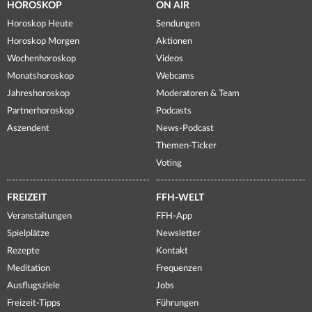
HOROSKOP
ON AIR
Horoskop Heute
Sendungen
Horoskop Morgen
Aktionen
Wochenhoroskop
Videos
Monatshoroskop
Webcams
Jahreshoroskop
Moderatoren & Team
Partnerhoroskop
Podcasts
Aszendent
News-Podcast
Themen-Ticker
Voting
FREIZEIT
FFH-WELT
Veranstaltungen
FFH-App
Spielplätze
Newsletter
Rezepte
Kontakt
Meditation
Frequenzen
Ausflugsziele
Jobs
Freizeit-Tipps
Führungen