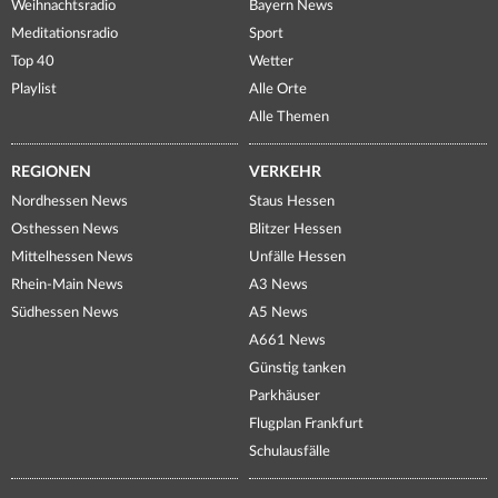
Weihnachtsradio
Bayern News
Meditationsradio
Sport
Top 40
Wetter
Playlist
Alle Orte
Alle Themen
REGIONEN
VERKEHR
Nordhessen News
Staus Hessen
Osthessen News
Blitzer Hessen
Mittelhessen News
Unfälle Hessen
Rhein-Main News
A3 News
Südhessen News
A5 News
A661 News
Günstig tanken
Parkhäuser
Flugplan Frankfurt
Schulausfälle