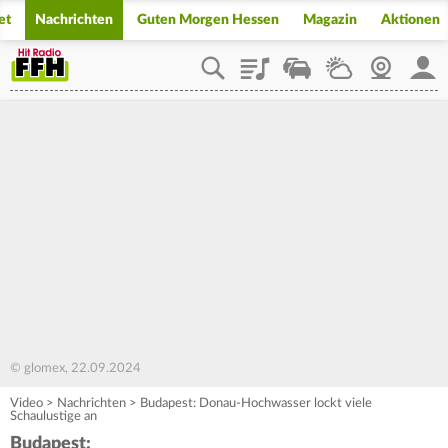
et
Nachrichten
Guten Morgen Hessen
Magazin
Aktionen
Playlist
Staupilot
Wetter
Webcam
Mein
© glomex, 22.09.2024
Video
>
Nachrichten
>
Budapest: Donau-Hochwasser lockt viele
Schaulustige an
Budapest: