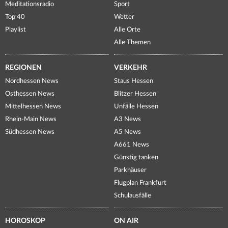
Meditationsradio
Sport
Top 40
Wetter
Playlist
Alle Orte
Alle Themen
REGIONEN
VERKEHR
Nordhessen News
Staus Hessen
Osthessen News
Blitzer Hessen
Mittelhessen News
Unfälle Hessen
Rhein-Main News
A3 News
Südhessen News
A5 News
A661 News
Günstig tanken
Parkhäuser
Flugplan Frankfurt
Schulausfälle
HOROSKOP
ON AIR