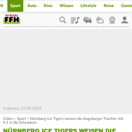
ft
Sport
Auto
Kino
Wissen
Lifestyle
Reise
Gami
Playlist
Staupilot
Wetter
Webcam
Mein
© glomex, 22.09.2024
Video
>
Sport
>
Nürnberg Ice Tigers weisen die Augsburger Panther mit
4:1 in die Schranken
NÜRNBERG ICE TIGERS WEISEN DIE