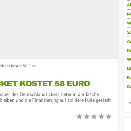
A
Mu
Wi
Sp
A
K
W
ticket kostet 58 Euro
Li
Re
KET KOSTET 58 EURO
G
er des Deutschlandtickets tiefer in die Tasche
 bleiben und die Finanzierung auf solidere Füße gestellt