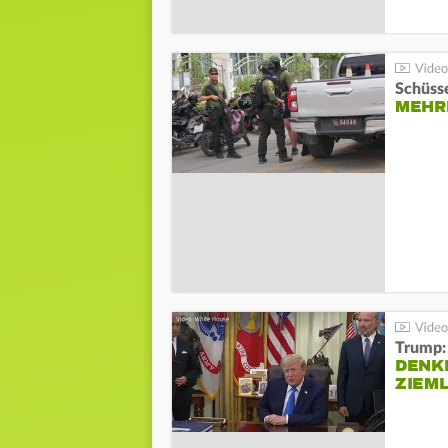
Schüsse
MEHRE
Trump:
DENKE
ZIEML