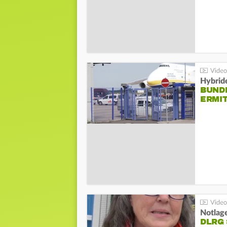
Hybrid
BUND
ERMI
Notlag
DLRG 