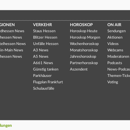
GIONEN
VERKEHR
HOROSKOP
ON AIR
dhessen News
Staus Hessen
Horoskop Heute
Sendungen
hessen News
Blitzer Hessen
Horoskop Morgen
Aktionen
telhessen News
Unfälle Hessen
Wochenhoroskop
Videos
in-Main News
A3 News
Monatshoroskop
Webcams
hessen News
A5 News
Jahreshoroskop
Moderatoren
A661 News
Partnerhoroskop
Podcasts
Günstig tanken
Aszendent
News-Podcas
Parkhäuser
Themen-Tick
Flugplan Frankfurt
Voting
Schulausfälle
llungen