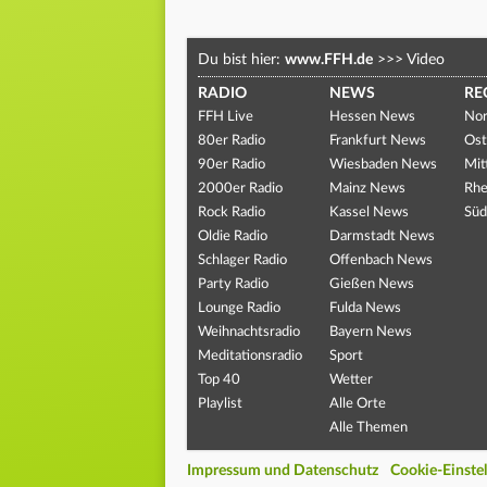
Du bist hier:
www.FFH.de
>>>
Video
RADIO
NEWS
RE
FFH Live
Hessen News
Nor
80er Radio
Frankfurt News
Ost
90er Radio
Wiesbaden News
Mit
2000er Radio
Mainz News
Rhe
Rock Radio
Kassel News
Süd
Oldie Radio
Darmstadt News
Schlager Radio
Offenbach News
Party Radio
Gießen News
Lounge Radio
Fulda News
Weihnachtsradio
Bayern News
Meditationsradio
Sport
Top 40
Wetter
Playlist
Alle Orte
Alle Themen
Impressum und Datenschutz
Cookie-Einste