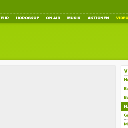
KEHR
HOROSKOP
ON AIR
MUSIK
AKTIONEN
VIDE
V
N
Be
B
N
G
M