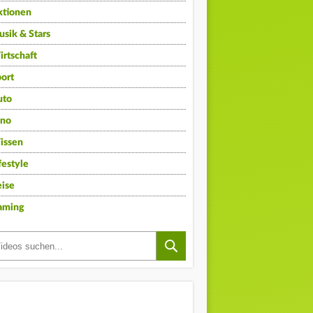
ktionen
sik & Stars
rtschaft
ort
uto
ino
issen
festyle
ise
aming