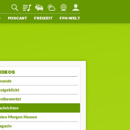
Playlist
Staupilot
Wetter
Webcam
Mein FFH
O
PODCAST
FREIZEIT
FFH-WELT
IDEOS
eueste
stgeklickt
estbewertet
achrichten
uten Morgen Hessen
agazin