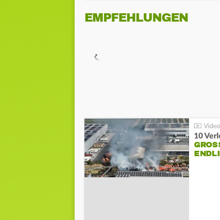
EMPFEHLUNGEN
10 Ver
GROSS
NDLI