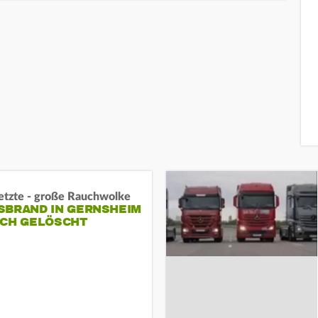
letzte - große Rauchwolke
BRAND IN GERNSHEIM E
CH GELÖSCHT