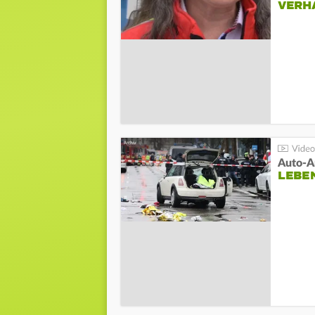
VERH
LEBE