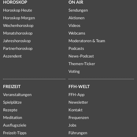
HOROSKOP
ON AIR
Horoskop Heute
Sendungen
Horoskop Morgen
Aktionen
Wochenhoroskop
Videos
Monatshoroskop
Webcams
Jahreshoroskop
Moderatoren & Team
Partnerhoroskop
Podcasts
Aszendent
News-Podcast
Themen-Ticker
Voting
FREIZEIT
FFH-WELT
Veranstaltungen
FFH-App
Spielplätze
Newsletter
Rezepte
Kontakt
Meditation
Frequenzen
Ausflugsziele
Jobs
Freizeit-Tipps
Führungen