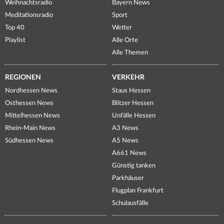
Weihnachtsradio
Bayern News
Meditationsradio
Sport
Top 40
Wetter
Playlist
Alle Orte
Alle Themen
REGIONEN
VERKEHR
Nordhessen News
Staus Hessen
Osthessen News
Blitzer Hessen
Mittelhessen News
Unfälle Hessen
Rhein-Main News
A3 News
Südhessen News
A5 News
A661 News
Günstig tanken
Parkhäuser
Flugplan Frankfurt
Schulausfälle