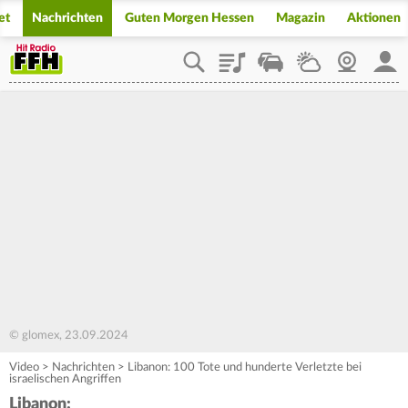
et
Nachrichten
Guten Morgen Hessen
Magazin
Aktionen
Playlist
Staupilot
Wetter
Webcam
Mein
© glomex, 23.09.2024
Video
>
Nachrichten
>
Libanon: 100 Tote und hunderte Verletzte bei
israelischen Angriffen
Libanon: