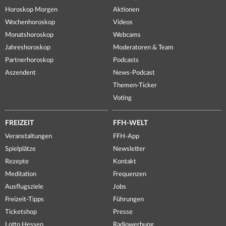
Horoskop Morgen
Aktionen
Wochenhoroskop
Videos
Monatshoroskop
Webcams
Jahreshoroskop
Moderatoren & Team
Partnerhoroskop
Podcasts
Aszendent
News-Podcast
Themen-Ticker
Voting
FREIZEIT
FFH-WELT
Veranstaltungen
FFH-App
Spielplätze
Newsletter
Rezepte
Kontakt
Meditation
Frequenzen
Ausflugsziele
Jobs
Freizeit-Tipps
Führungen
Ticketshop
Presse
Lotto Hessen
Radiowerbung