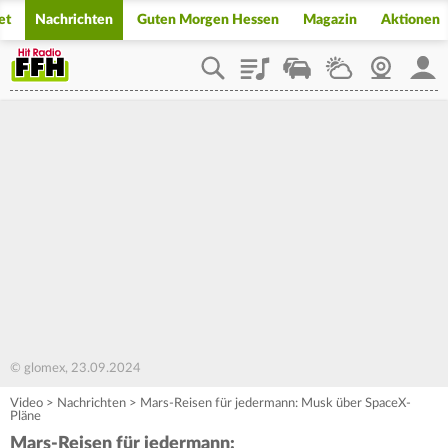
et
Nachrichten
Guten Morgen Hessen
Magazin
Aktionen
Playlist
Staupilot
Wetter
Webcam
Mein
© glomex, 23.09.2024
Video
>
Nachrichten
>
Mars-Reisen für jedermann: Musk über SpaceX-
Pläne
Mars-Reisen für jedermann: