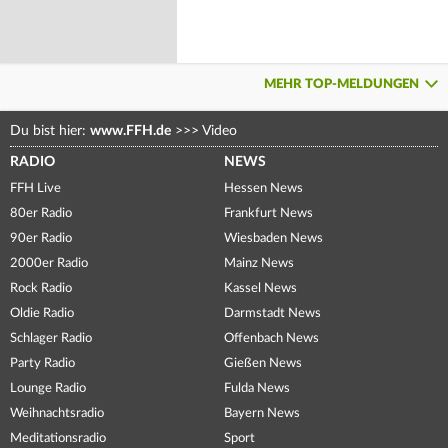
MEHR TOP-MELDUNGEN
Du bist hier:
www.FFH.de
>>>
Video
RADIO
NEWS
FFH Live
Hessen News
80er Radio
Frankfurt News
90er Radio
Wiesbaden News
2000er Radio
Mainz News
Rock Radio
Kassel News
Oldie Radio
Darmstadt News
Schlager Radio
Offenbach News
Party Radio
Gießen News
Lounge Radio
Fulda News
Weihnachtsradio
Bayern News
Meditationsradio
Sport