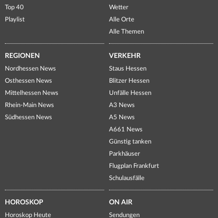
Top 40
Wetter
Playlist
Alle Orte
Alle Themen
REGIONEN
VERKEHR
Nordhessen News
Staus Hessen
Osthessen News
Blitzer Hessen
Mittelhessen News
Unfälle Hessen
Rhein-Main News
A3 News
Südhessen News
A5 News
A661 News
Günstig tanken
Parkhäuser
Flugplan Frankfurt
Schulausfälle
HOROSKOP
ON AIR
Horoskop Heute
Sendungen