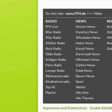
Du bist hier:
www.FFH.de
>>>
Video
RADIO
NEWS
RE
FFH Live
Hessen News
Nor
80er Radio
Frankfurt News
Ost
90er Radio
Wiesbaden News
Mit
2000er Radio
Mainz News
Rhe
Rock Radio
Kassel News
Süd
Oldie Radio
Darmstadt News
Schlager Radio
Offenbach News
Party Radio
Gießen News
Lounge Radio
Fulda News
Weihnachtsradio
Bayern News
Meditationsradio
Sport
Top 40
Wetter
Playlist
Alle Orte
Alle Themen
Impressum und Datenschutz
Cookie-Einste