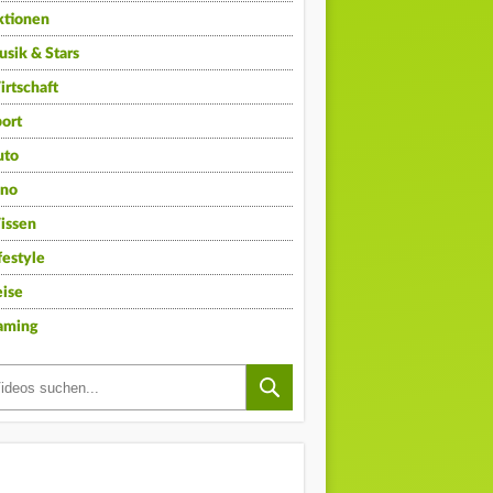
ktionen
sik & Stars
rtschaft
ort
uto
ino
issen
festyle
ise
aming