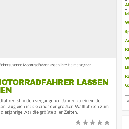
A
Mu
Wi
Sp
A
K
W
: Zehntausende Motorradfahrer lassen ihre Helme segnen
Li
Re
MOTORRADFAHRER LASSEN
G
NEN
fahrer ist in den vergangenen Jahren zu einem der
en. Zugleich ist sie einer der größten Wallfahrten zum
iesjährige war die größte aller Zeiten.