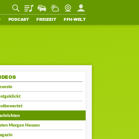
Playlist
Staupilot
Wetter
Webcam
Mein FFH
O
PODCAST
FREIZEIT
FFH-WELT
IDEOS
eueste
stgeklickt
estbewertet
achrichten
uten Morgen Hessen
agazin