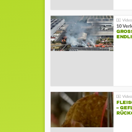
10 Ver
GROSS
NDLI
FLEI
– GEF
ÜCKG