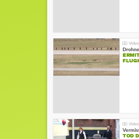
Drohnen
ERMI
FLUG
Vermis
TOD 