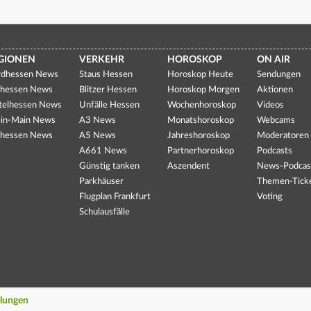
GIONEN
VERKEHR
HOROSKOP
ON AIR
dhessen News
Staus Hessen
Horoskop Heute
Sendungen
hessen News
Blitzer Hessen
Horoskop Morgen
Aktionen
telhessen News
Unfälle Hessen
Wochenhoroskop
Videos
in-Main News
A3 News
Monatshoroskop
Webcams
hessen News
A5 News
Jahreshoroskop
Moderatoren
A661 News
Partnerhoroskop
Podcasts
Günstig tanken
Aszendent
News-Podcas
Parkhäuser
Themen-Tick
Flugplan Frankfurt
Voting
Schulausfälle
llungen