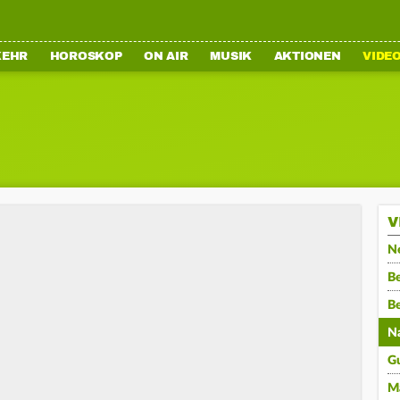
KEHR
HOROSKOP
ON AIR
MUSIK
AKTIONEN
VIDE
V
N
Be
B
N
G
M