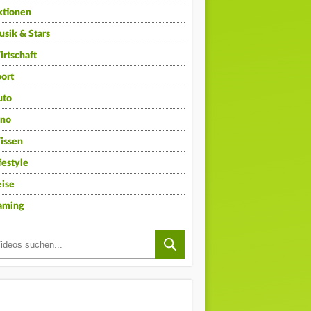
ktionen
sik & Stars
rtschaft
ort
uto
ino
issen
festyle
ise
aming