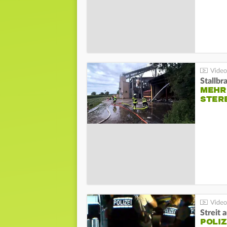
Stallbr
MEHR 
STER
Streit 
POLIZ