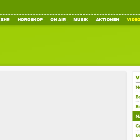
KEHR
HOROSKOP
ON AIR
MUSIK
AKTIONEN
VIDE
V
N
Be
B
N
G
M