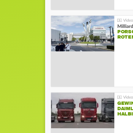
Millia
PORSC
ROTE
GEWI
DAIM
HALB