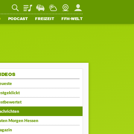
Playlist
Staupilot
Wetter
Webcam
Mein FFH
O
PODCAST
FREIZEIT
FFH-WELT
IDEOS
eueste
stgeklickt
estbewertet
achrichten
uten Morgen Hessen
agazin