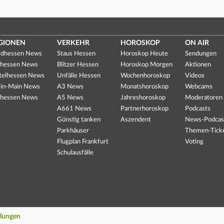
GIONEN
VERKEHR
HOROSKOP
ON AIR
dhessen News
Staus Hessen
Horoskop Heute
Sendungen
hessen News
Blitzer Hessen
Horoskop Morgen
Aktionen
telhessen News
Unfälle Hessen
Wochenhoroskop
Videos
in-Main News
A3 News
Monatshoroskop
Webcams
hessen News
A5 News
Jahreshoroskop
Moderatoren
A661 News
Partnerhoroskop
Podcasts
Günstig tanken
Aszendent
News-Podcas
Parkhäuser
Themen-Tick
Flugplan Frankfurt
Voting
Schulausfälle
llungen