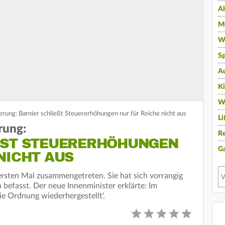
A
Mu
Wi
Sp
A
K
W
erung: Barnier schließt Steuererhöhungen nur für Reiche nicht aus
Li
rung:
Re
ST STEUERERHÖHUNGEN N
G
ICHT AUS
ersten Mal zusammengetreten. Sie hat sich vorrangig
 befasst. Der neue Innenminister erklärte: Im
ie Ordnung wiederhergestellt'.