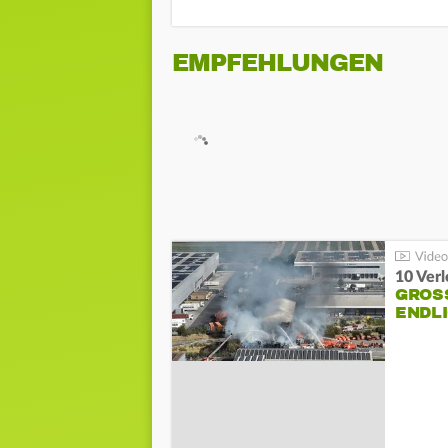
EMPFEHLUNGEN
10 Ver
GROSS
NDLI