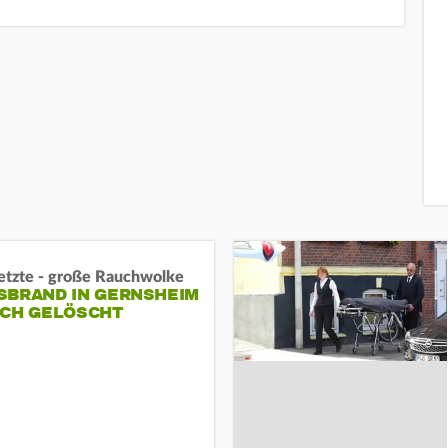
letzte - große Rauchwolke
BRAND IN GERNSHEIM E
CH GELÖSCHT