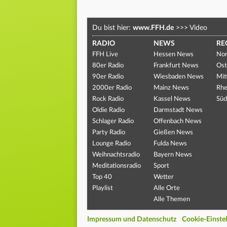
Du bist hier:
www.FFH.de
>>>
Video
RADIO
NEWS
RE
FFH Live
Hessen News
Nor
80er Radio
Frankfurt News
Ost
90er Radio
Wiesbaden News
Mit
2000er Radio
Mainz News
Rhe
Rock Radio
Kassel News
Süd
Oldie Radio
Darmstadt News
Schlager Radio
Offenbach News
Party Radio
Gießen News
Lounge Radio
Fulda News
Weihnachtsradio
Bayern News
Meditationsradio
Sport
Top 40
Wetter
Playlist
Alle Orte
Alle Themen
Impressum und Datenschutz
Cookie-Einste