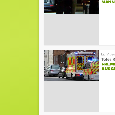
ANN I
Totes 
FREM
AUSG