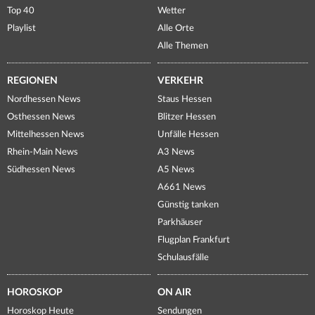
Top 40
Wetter
Playlist
Alle Orte
Alle Themen
REGIONEN
VERKEHR
Nordhessen News
Staus Hessen
Osthessen News
Blitzer Hessen
Mittelhessen News
Unfälle Hessen
Rhein-Main News
A3 News
Südhessen News
A5 News
A661 News
Günstig tanken
Parkhäuser
Flugplan Frankfurt
Schulausfälle
HOROSKOP
ON AIR
Horoskop Heute
Sendungen