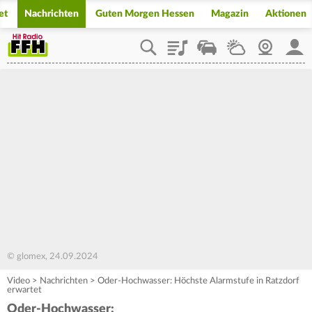
et
Nachrichten
Guten Morgen Hessen
Magazin
Aktionen
Playlist
Staupilot
Wetter
Webcam
Mein
© glomex, 24.09.2024
Video
>
Nachrichten
>
Oder-Hochwasser: Höchste Alarmstufe in Ratzdorf
erwartet
Oder-Hochwasser: