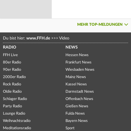
MEHR TOP-MELDUNGEN
Du bist hier:
www.FFH.de
>>>
Video
RADIO
NEWS
FFH Live
Hessen News
80er Radio
Frankfurt News
90er Radio
Wiesbaden News
2000er Radio
Mainz News
Rock Radio
Kassel News
Oldie Radio
Darmstadt News
Schlager Radio
Offenbach News
Party Radio
Gießen News
Lounge Radio
Fulda News
Weihnachtsradio
Bayern News
Meditationsradio
Sport