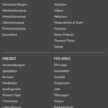
Horoskop Morgen
Aktionen
Wochenhoroskop
Videos
Monatshoroskop
Webcams
Jahreshoroskop
Moderatoren & Team
Partnerhoroskop
Podcasts
Aszendent
News-Podcast
Themen-Ticker
Voting
FREIZEIT
FFH-WELT
Veranstaltungen
FFH-App
Spielplätze
Newsletter
Rezepte
Kontakt
Meditation
Frequenzen
Ausflugsziele
Jobs
Freizeit-Tipps
Führungen
Ticketshop
Presse
Lotto Hessen
Radiowerbung