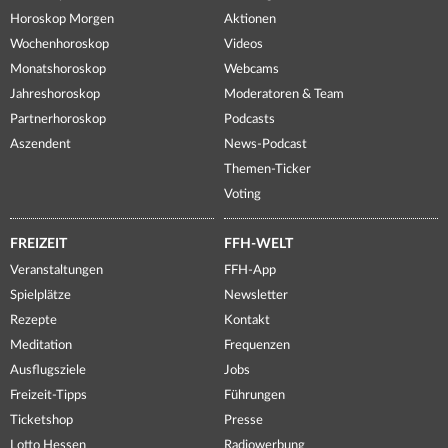
Horoskop Morgen
Aktionen
Wochenhoroskop
Videos
Monatshoroskop
Webcams
Jahreshoroskop
Moderatoren & Team
Partnerhoroskop
Podcasts
Aszendent
News-Podcast
Themen-Ticker
Voting
FREIZEIT
FFH-WELT
Veranstaltungen
FFH-App
Spielplätze
Newsletter
Rezepte
Kontakt
Meditation
Frequenzen
Ausflugsziele
Jobs
Freizeit-Tipps
Führungen
Ticketshop
Presse
Lotto Hessen
Radiowerbung