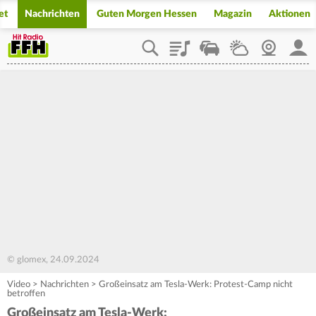
et
Nachrichten
Guten Morgen Hessen
Magazin
Aktionen
Playlist
Staupilot
Wetter
Webcam
Mein
© glomex, 24.09.2024
Video
>
Nachrichten
>
Großeinsatz am Tesla-Werk: Protest-Camp nicht
betroffen
Großeinsatz am Tesla-Werk: