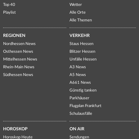
Top 40
Wetter
Playlist
Alle Orte
Alle Themen
REGIONEN
VERKEHR
Nordhessen News
Staus Hessen
Osthessen News
Blitzer Hessen
Mittelhessen News
Unfälle Hessen
Rhein-Main News
A3 News
Südhessen News
A5 News
A661 News
Günstig tanken
Parkhäuser
Flugplan Frankfurt
Schulausfälle
HOROSKOP
ON AIR
Horoskop Heute
Sendungen