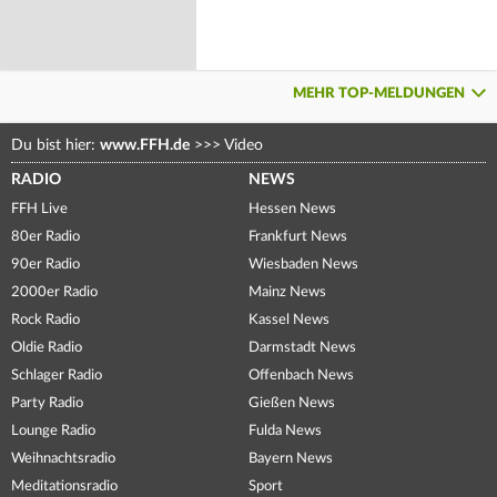
MEHR TOP-MELDUNGEN
Du bist hier:
www.FFH.de
>>>
Video
RADIO
NEWS
FFH Live
Hessen News
80er Radio
Frankfurt News
90er Radio
Wiesbaden News
2000er Radio
Mainz News
Rock Radio
Kassel News
Oldie Radio
Darmstadt News
Schlager Radio
Offenbach News
Party Radio
Gießen News
Lounge Radio
Fulda News
Weihnachtsradio
Bayern News
Meditationsradio
Sport