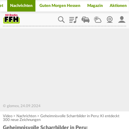
et
Nachrichten
Guten Morgen Hessen
Magazin
Aktionen
Playlist
Staupilot
Wetter
Webcam
Mein
© glomex, 24.09.2024
Video
>
Nachrichten
>
Geheimnisvolle Scharrbilder in Peru: KI entdeckt
300 neue Zeichnungen
Geheimnisvolle Scharrbilder in Peru: