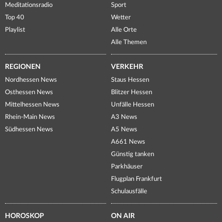
Meditationsradio
Sport
Top 40
Wetter
Playlist
Alle Orte
Alle Themen
REGIONEN
VERKEHR
Nordhessen News
Staus Hessen
Osthessen News
Blitzer Hessen
Mittelhessen News
Unfälle Hessen
Rhein-Main News
A3 News
Südhessen News
A5 News
A661 News
Günstig tanken
Parkhäuser
Flugplan Frankfurt
Schulausfälle
HOROSKOP
ON AIR