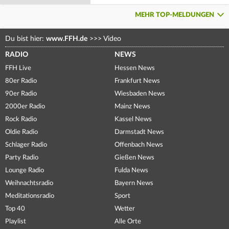
MEHR TOP-MELDUNGEN
Du bist hier:
www.FFH.de
>>>
Video
RADIO
NEWS
FFH Live
Hessen News
80er Radio
Frankfurt News
90er Radio
Wiesbaden News
2000er Radio
Mainz News
Rock Radio
Kassel News
Oldie Radio
Darmstadt News
Schlager Radio
Offenbach News
Party Radio
Gießen News
Lounge Radio
Fulda News
Weihnachtsradio
Bayern News
Meditationsradio
Sport
Top 40
Wetter
Playlist
Alle Orte