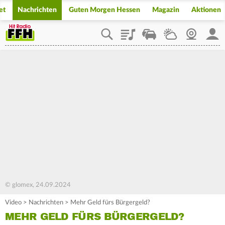
et
Nachrichten
Guten Morgen Hessen
Magazin
Aktionen
Playlist
Staupilot
Wetter
Webcam
Mein
© glomex, 24.09.2024
Video
>
Nachrichten
>
Mehr Geld fürs Bürgergeld?
MEHR GELD FÜRS BÜRGERGELD?