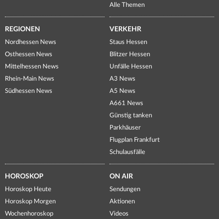
Alle Themen
REGIONEN
VERKEHR
Nordhessen News
Staus Hessen
Osthessen News
Blitzer Hessen
Mittelhessen News
Unfälle Hessen
Rhein-Main News
A3 News
Südhessen News
A5 News
A661 News
Günstig tanken
Parkhäuser
Flugplan Frankfurt
Schulausfälle
HOROSKOP
ON AIR
Horoskop Heute
Sendungen
Horoskop Morgen
Aktionen
Wochenhoroskop
Videos