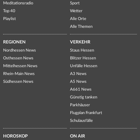
Meditationsradio
Sport
Top 40
Wetter
Playlist
Alle Orte
Alle Themen
REGIONEN
VERKEHR
Nordhessen News
Staus Hessen
Osthessen News
Blitzer Hessen
Mittelhessen News
Unfälle Hessen
Rhein-Main News
A3 News
Südhessen News
A5 News
A661 News
Günstig tanken
Parkhäuser
Flugplan Frankfurt
Schulausfälle
HOROSKOP
ON AIR