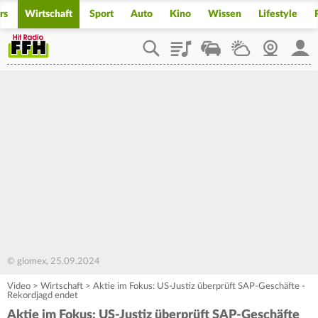
rs
Wirtschaft
Sport
Auto
Kino
Wissen
Lifestyle
Playlist
Staupilot
Wetter
Webcam
Mein
© glomex, 25.09.2024
Video
>
Wirtschaft
>
Aktie im Fokus: US-Justiz überprüft SAP-Geschäfte -
Rekordjagd endet
Aktie im Fokus: US-Justiz überprüft SAP-Geschäfte