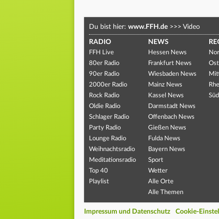
Du bist hier:
www.FFH.de
>>>
Video
RADIO
NEWS
RE
FFH Live
Hessen News
Nor
80er Radio
Frankfurt News
Ost
90er Radio
Wiesbaden News
Mit
2000er Radio
Mainz News
Rhe
Rock Radio
Kassel News
Süd
Oldie Radio
Darmstadt News
Schlager Radio
Offenbach News
Party Radio
Gießen News
Lounge Radio
Fulda News
Weihnachtsradio
Bayern News
Meditationsradio
Sport
Top 40
Wetter
Playlist
Alle Orte
Alle Themen
Impressum und Datenschutz
Cookie-Einste