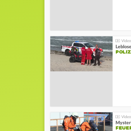
Leblos
POLIZ
Mysteri
FEUE