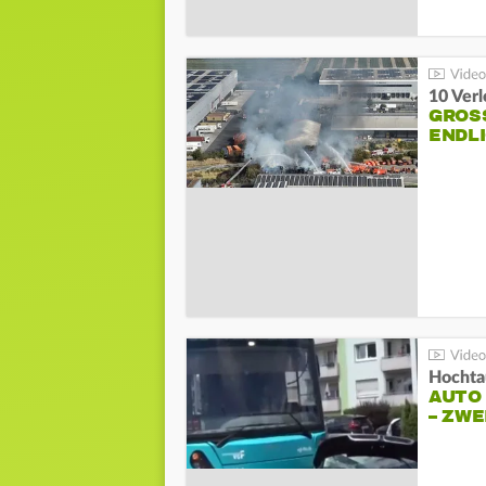
10 Ver
GROSS
NDLI
Hochta
AUTO
– ZW