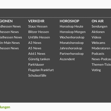
GIONEN
VERKEHR
HOROSKOP
ON AIR
dhessen News
Staus Hessen
Horoskop Heute
Sendungen
hessen News
Blitzer Hessen
Horoskop Morgen
Aktionen
telhessen News
Unfälle Hessen
Wochenhoroskop
Videos
in-Main News
A3 News
Monatshoroskop
Webcams
hessen News
A5 News
Jahreshoroskop
Moderatoren
A661 News
Partnerhoroskop
Podcasts
Günstig tanken
Aszendent
News-Podcas
Parkhäuser
Themen-Tick
Flugplan Frankfurt
Voting
Schulausfälle
llungen