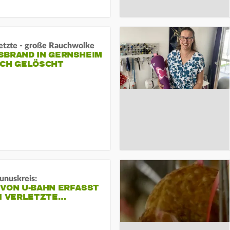
letzte - große Rauchwolke
BRAND IN GERNSHEIM E
CH GELÖSCHT
unuskreis:
 VON U-BAHN ERFASST
EI VERLETZTE…