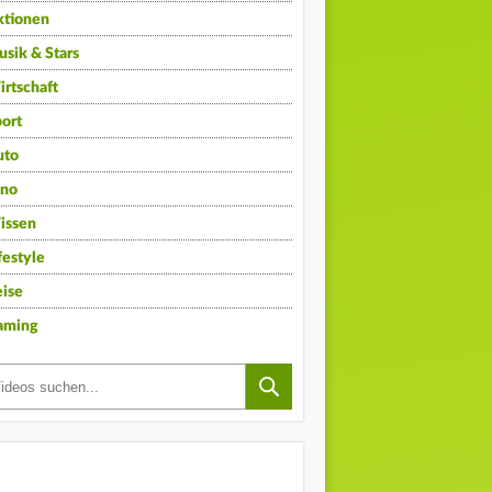
ktionen
sik & Stars
rtschaft
ort
uto
ino
issen
festyle
ise
aming