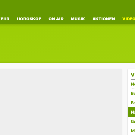
KEHR
HOROSKOP
ON AIR
MUSIK
AKTIONEN
VIDE
V
N
Be
B
N
G
M