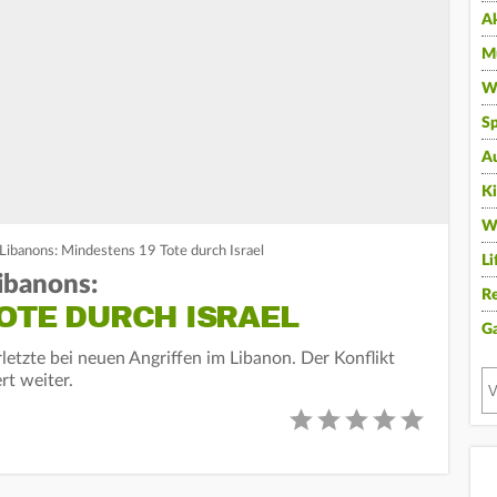
A
Mu
Wi
Sp
A
K
W
 Libanons: Mindestens 19 Tote durch Israel
Li
ibanons:
Re
OTE DURCH ISRAEL
G
letzte bei neuen Angriffen im Libanon. Der Konflikt
rt weiter.