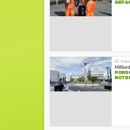
GEFA
Millia
PORSC
ROTE