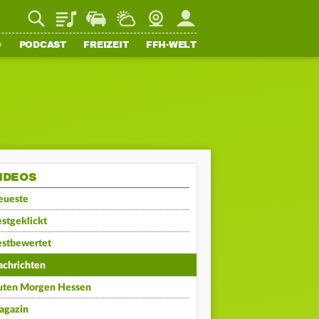
Playlist
Staupilot
Wetter
Webcam
Mein FFH
O
PODCAST
FREIZEIT
FFH-WELT
IDEOS
eueste
stgeklickt
estbewertet
achrichten
uten Morgen Hessen
agazin