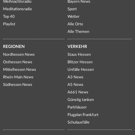
Weihnachtsradio
Bayern News
Meditationsradio
Sport
Top 40
Wetter
Playlist
Alle Orte
Alle Themen
REGIONEN
VERKEHR
Nordhessen News
Staus Hessen
Osthessen News
Blitzer Hessen
Mittelhessen News
Unfälle Hessen
Rhein-Main News
A3 News
Südhessen News
A5 News
A661 News
Günstig tanken
Parkhäuser
Flugplan Frankfurt
Schulausfälle