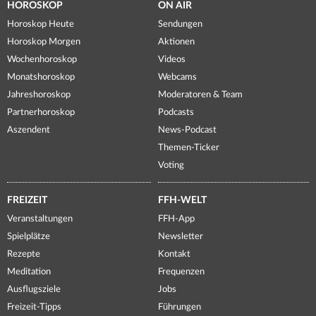
HOROSKOP
ON AIR
Horoskop Heute
Sendungen
Horoskop Morgen
Aktionen
Wochenhoroskop
Videos
Monatshoroskop
Webcams
Jahreshoroskop
Moderatoren & Team
Partnerhoroskop
Podcasts
Aszendent
News-Podcast
Themen-Ticker
Voting
FREIZEIT
FFH-WELT
Veranstaltungen
FFH-App
Spielplätze
Newsletter
Rezepte
Kontakt
Meditation
Frequenzen
Ausflugsziele
Jobs
Freizeit-Tipps
Führungen