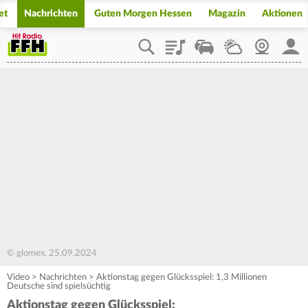
et
Nachrichten
Guten Morgen Hessen
Magazin
Aktionen
Playlist
Staupilot
Wetter
Webcam
Mein
© glomex, 25.09.2024
Video
>
Nachrichten
>
Aktionstag gegen Glücksspiel: 1,3 Millionen
Deutsche sind spielsüchtig
Aktionstag gegen Glücksspiel: