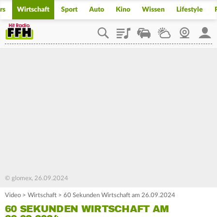
rs
Wirtschaft
Sport
Auto
Kino
Wissen
Lifestyle
Playlist
Staupilot
Wetter
Webcam
Mein
© glomex, 26.09.2024
Video
>
Wirtschaft
>
60 Sekunden Wirtschaft am 26.09.2024
60 SEKUNDEN WIRTSCHAFT AM