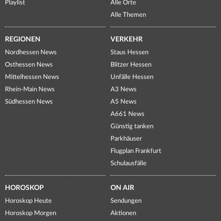
Playlist
Alle Orte
Alle Themen
REGIONEN
VERKEHR
Nordhessen News
Staus Hessen
Osthessen News
Blitzer Hessen
Mittelhessen News
Unfälle Hessen
Rhein-Main News
A3 News
Südhessen News
A5 News
A661 News
Günstig tanken
Parkhäuser
Flugplan Frankfurt
Schulausfälle
HOROSKOP
ON AIR
Horoskop Heute
Sendungen
Horoskop Morgen
Aktionen