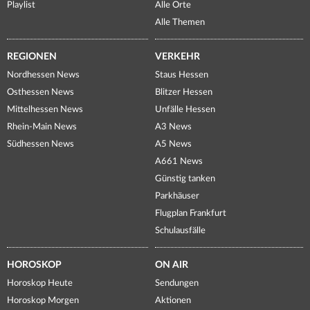
Playlist
Alle Orte
Alle Themen
REGIONEN
VERKEHR
Nordhessen News
Staus Hessen
Osthessen News
Blitzer Hessen
Mittelhessen News
Unfälle Hessen
Rhein-Main News
A3 News
Südhessen News
A5 News
A661 News
Günstig tanken
Parkhäuser
Flugplan Frankfurt
Schulausfälle
HOROSKOP
ON AIR
Horoskop Heute
Sendungen
Horoskop Morgen
Aktionen