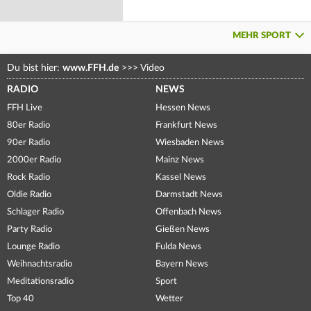
MEHR SPORT
Du bist hier:
www.FFH.de
>>>
Video
RADIO
NEWS
FFH Live
Hessen News
80er Radio
Frankfurt News
90er Radio
Wiesbaden News
2000er Radio
Mainz News
Rock Radio
Kassel News
Oldie Radio
Darmstadt News
Schlager Radio
Offenbach News
Party Radio
Gießen News
Lounge Radio
Fulda News
Weihnachtsradio
Bayern News
Meditationsradio
Sport
Top 40
Wetter