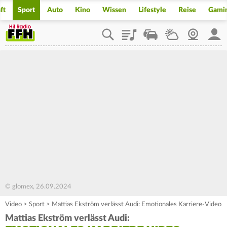
ft
Sport
Auto
Kino
Wissen
Lifestyle
Reise
Gami
Playlist
Staupilot
Wetter
Webcam
Mein
© glomex, 26.09.2024
Video
>
Sport
>
Mattias Ekström verlässt Audi: Emotionales Karriere-Video
Mattias Ekström verlässt Audi: