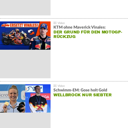
KTM ohne Maverick Vinales:
DER GRUND FÜR DEN MOTOGP-
RÜCKZUG
Schwimm-EM: Gose holt Gold
WELLBROCK NUR SIEBTER