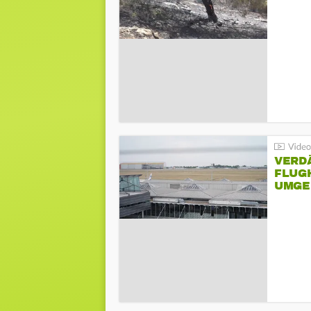
VERD
FLUGH
UMGE