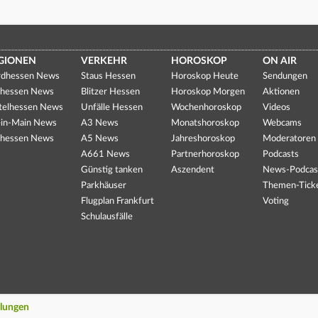
GIONEN
VERKEHR
HOROSKOP
ON AIR
dhessen News
Staus Hessen
Horoskop Heute
Sendungen
hessen News
Blitzer Hessen
Horoskop Morgen
Aktionen
telhessen News
Unfälle Hessen
Wochenhoroskop
Videos
in-Main News
A3 News
Monatshoroskop
Webcams
hessen News
A5 News
Jahreshoroskop
Moderatoren
A661 News
Partnerhoroskop
Podcasts
Günstig tanken
Aszendent
News-Podcas
Parkhäuser
Themen-Tick
Flugplan Frankfurt
Voting
Schulausfälle
llungen