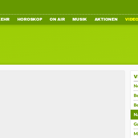
KEHR
HOROSKOP
ON AIR
MUSIK
AKTIONEN
VIDE
V
N
Be
B
N
G
M