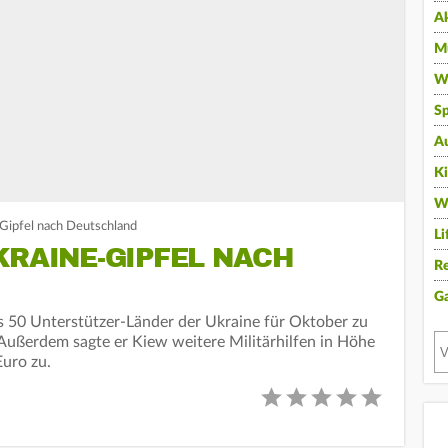
A
Mu
Wi
Sp
A
K
W
-Gipfel nach Deutschland
Li
KRAINE-GIPFEL NACH
Re
G
s 50 Unterstützer-Länder der Ukraine für Oktober zu
Außerdem sagte er Kiew weitere Militärhilfen in Höhe
uro zu.