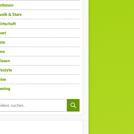
ktionen
sik & Stars
rtschaft
ort
uto
ino
issen
festyle
ise
aming