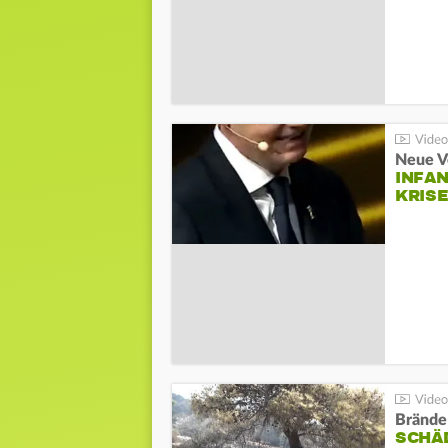
Neue V
INFA
KRIS
Brände
SCHÄ