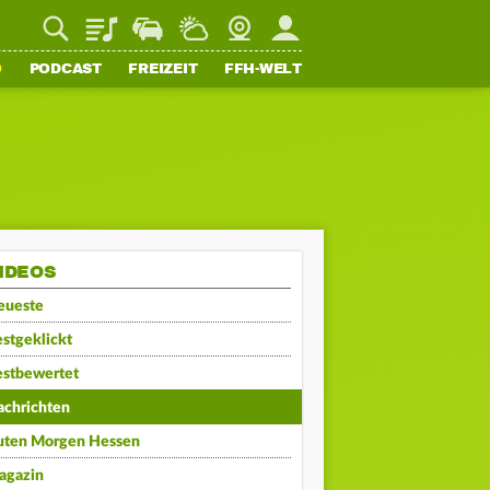
Playlist
Staupilot
Wetter
Webcam
Mein FFH
O
PODCAST
FREIZEIT
FFH-WELT
IDEOS
eueste
stgeklickt
estbewertet
achrichten
uten Morgen Hessen
agazin