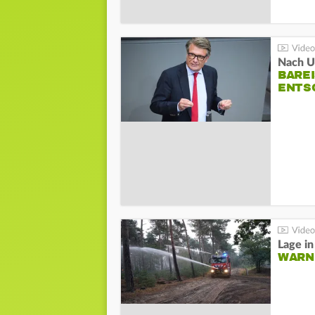
Nach Un
BAREI
NTSC
WARN