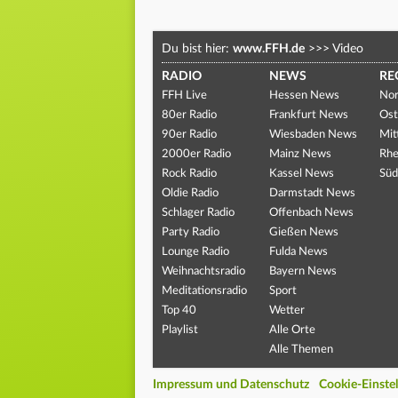
Du bist hier:
www.FFH.de
>>>
Video
RADIO
NEWS
RE
FFH Live
Hessen News
Nor
80er Radio
Frankfurt News
Ost
90er Radio
Wiesbaden News
Mit
2000er Radio
Mainz News
Rhe
Rock Radio
Kassel News
Süd
Oldie Radio
Darmstadt News
Schlager Radio
Offenbach News
Party Radio
Gießen News
Lounge Radio
Fulda News
Weihnachtsradio
Bayern News
Meditationsradio
Sport
Top 40
Wetter
Playlist
Alle Orte
Alle Themen
Impressum und Datenschutz
Cookie-Einste