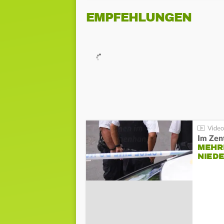
EMPFEHLUNGEN
Im Zen
MEHR
NIED