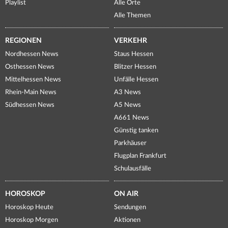
Playlist
Alle Orte
Alle Themen
REGIONEN
VERKEHR
Nordhessen News
Staus Hessen
Osthessen News
Blitzer Hessen
Mittelhessen News
Unfälle Hessen
Rhein-Main News
A3 News
Südhessen News
A5 News
A661 News
Günstig tanken
Parkhäuser
Flugplan Frankfurt
Schulausfälle
HOROSKOP
ON AIR
Horoskop Heute
Sendungen
Horoskop Morgen
Aktionen