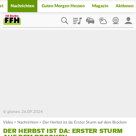
et
Nachrichten
Guten Morgen Hessen
Magazin
Aktionen
Playlist
Staupilot
Wetter
Webcam
Mein
© glomex, 26.09.2024
Video
>
Nachrichten
>
Der Herbst ist da: Erster Sturm auf dem Brocken
DER HERBST IST DA: ERSTER STURM