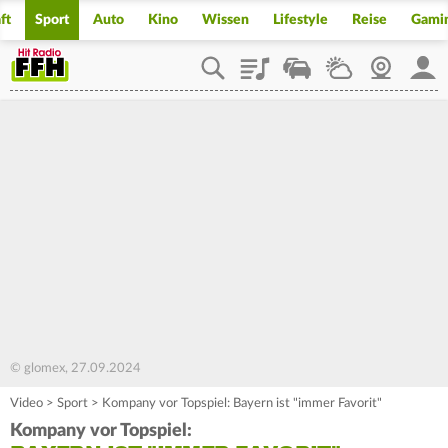
ft
Sport
Auto
Kino
Wissen
Lifestyle
Reise
Gami
Playlist
Staupilot
Wetter
Webcam
Mein
© glomex, 27.09.2024
Video
>
Sport
>
Kompany vor Topspiel: Bayern ist "immer Favorit"
Kompany vor Topspiel: