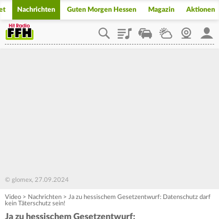
et
Nachrichten
Guten Morgen Hessen
Magazin
Aktionen
Playlist
Staupilot
Wetter
Webcam
Mein
© glomex, 27.09.2024
Video
>
Nachrichten
>
Ja zu hessischem Gesetzentwurf: Datenschutz darf
kein Täterschutz sein!
Ja zu hessischem Gesetzentwurf: