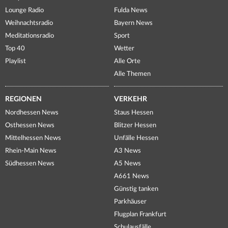
Lounge Radio
Fulda News
Weihnachtsradio
Bayern News
Meditationsradio
Sport
Top 40
Wetter
Playlist
Alle Orte
Alle Themen
REGIONEN
VERKEHR
Nordhessen News
Staus Hessen
Osthessen News
Blitzer Hessen
Mittelhessen News
Unfälle Hessen
Rhein-Main News
A3 News
Südhessen News
A5 News
A661 News
Günstig tanken
Parkhäuser
Flugplan Frankfurt
Schulausfälle