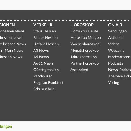
GIONEN
VERKEHR
HOROSKOP
ON AIR
dhessen News
Staus Hessen
Horoskop Heute
Sendungen
hessen News
Blitzer Hessen
Horoskop Morgen
Aktionen
telhessen News
Unfälle Hessen
Wochenhoroskop
Videos
in-Main News
A3 News
Monatshoroskop
Webcams
hessen News
A5 News
Jahreshoroskop
Moderatoren
A661 News
Partnerhoroskop
Podcasts
Günstig tanken
Aszendent
News-Podcas
Parkhäuser
Themen-Tick
Flugplan Frankfurt
Voting
Schulausfälle
llungen