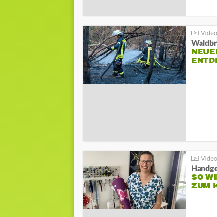
Waldbr
NEUE
ENTD
Handge
SO WI
ZUM 