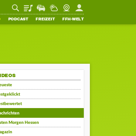
Playlist
Staupilot
Wetter
Webcam
Mein FFH
O
PODCAST
FREIZEIT
FFH-WELT
IDEOS
eueste
stgeklickt
estbewertet
achrichten
uten Morgen Hessen
agazin