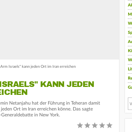
A
Mu
Wi
Sp
A
K
W
Arm Israels" kann jeden Ort im Iran erreichen
Li
Re
ISRAELS" KANN JEDEN
G
EICHEN
amin Netanjahu hat der Führung in Teheran damit
" jeden Ort im Iran erreichen könne. Das sagte
-Generaldebatte in New York.