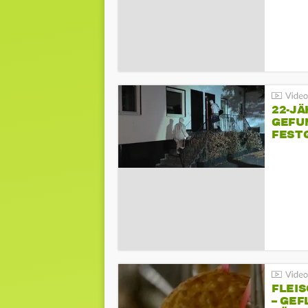
22-JÄ
GEFU
FEST
FLEI
– GEF