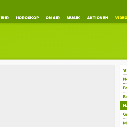
KEHR
HOROSKOP
ON AIR
MUSIK
AKTIONEN
VIDE
V
N
Be
B
N
G
M