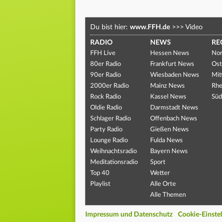
Du bist hier:
www.FFH.de
>>>
Video
RADIO
NEWS
RE
FFH Live
Hessen News
Nor
80er Radio
Frankfurt News
Ost
90er Radio
Wiesbaden News
Mit
2000er Radio
Mainz News
Rhe
Rock Radio
Kassel News
Süd
Oldie Radio
Darmstadt News
Schlager Radio
Offenbach News
Party Radio
Gießen News
Lounge Radio
Fulda News
Weihnachtsradio
Bayern News
Meditationsradio
Sport
Top 40
Wetter
Playlist
Alle Orte
Alle Themen
Impressum und Datenschutz
Cookie-Einste