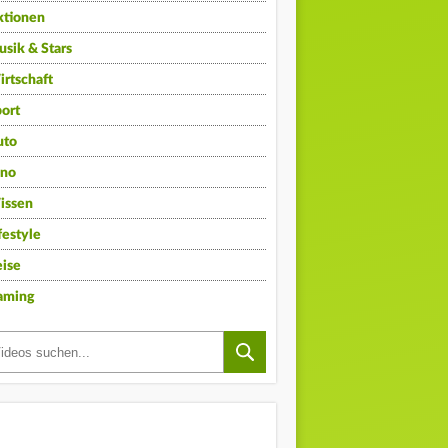
ktionen
sik & Stars
rtschaft
ort
uto
ino
issen
festyle
ise
aming