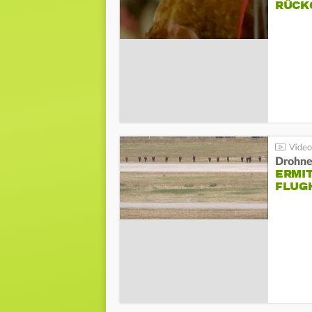
ÜCKG
Drohnen
ERMI
FLUG